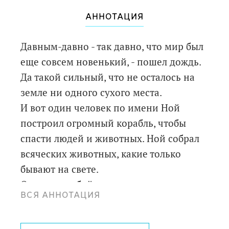
АННОТАЦИЯ
Давным-давно - так давно, что мир был
еще совсем новенький, - пошел дождь.
Да такой сильный, что не осталось на
земле ни одного сухого места.
И вот один человек по имени Ной
построил огромный корабль, чтобы
спасти людей и животных. Ной собрал
всяческих животных, какие только
бывают на свете.
Он взял с собой даже слизняков и
ВСЯ АННОТАЦИЯ
пауков, жуков и всяких противных
букашек.