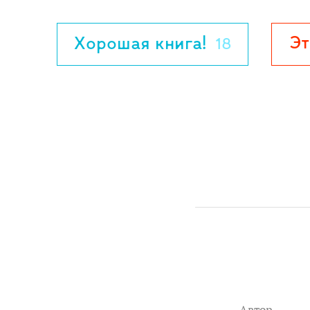
кулинарная книга Городка" поможет те
семьей и друзьями, пока выбудете гото
Эт
Хорошая книга!
18
Для младшего и среднего школьного воз