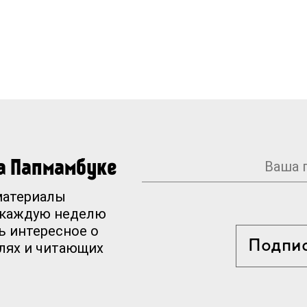
на Папмамбуке
материалы
 каждую неделю
ь интересное о
Подпи
елях и читающих