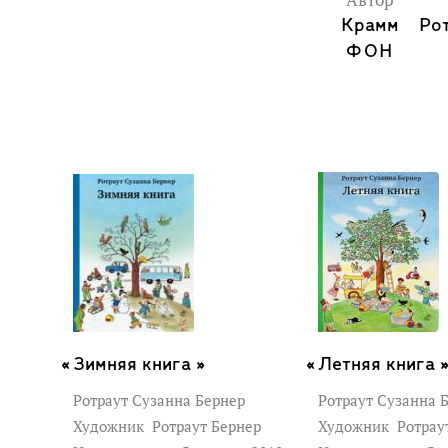
Автор
Крамм
Ро
ФОН
Зимняя книга »
Летняя книга 
Ротраут Сузанна Бернер
Ротраут Сузанна 
Художник
Ротраут Бернер
Художник
Ротрау