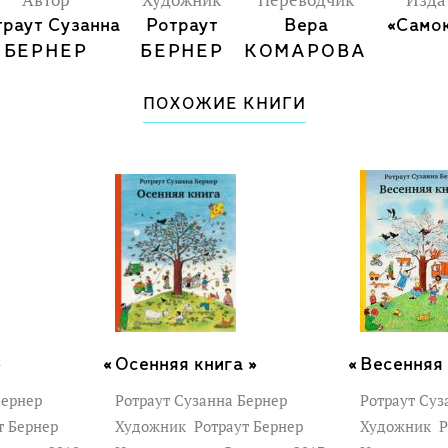
Автор
Художник
Переводчик
Изда
траут Сузанна
Ротраут
Вера
«Самок
БЕРНЕР
БЕРНЕР
КОМАРОВА
ПОХОЖИЕ КНИГИ
»
Осенняя книга »
Весенняя 
Бернер
Ротраут Сузанна Бернер
Ротраут Суз
т Бернер
Художник
Ротраут Бернер
Художник
Р