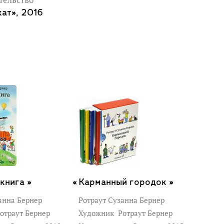
тельство
ат», 2016
книга »
Карманный городок »
анна Бернер
Ротраут Сузанна Бернер
отраут Бернер
Художник
Ротраут Бернер