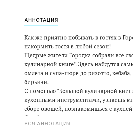
АННОТАЦИЯ
Как же приятно побывать в гостях в Горо
накормить гостя в любой сезон!
Щедрые жители Городка собрали все сво
кулинарной книге". Здесь найдутся сам
омлета и супа-пюре до ризотто, кебаба,
бирьяни.
С помощью "Большой кулинарной книги
кухонными инструментами, узнаешь мн
сборе овощей, познакомишься с кухней
С ней ты станешь внимательнее и увере
ВСЯ АННОТАЦИЯ
за природой и радоваться смене сезонов