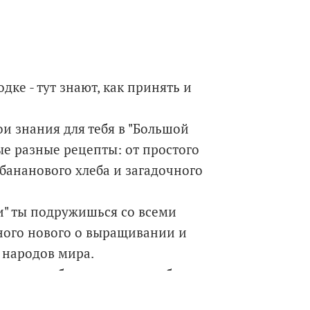
дке - тут знают, как принять и
и знания для тебя в "Большой
ые разные рецепты: от простого
 бананового хлеба и загадочного
" ты подружишься со всеми
ого нового о выращивании и
 народов мира.
ннее в себе, научишься наблюдать
. А главное - "Большая