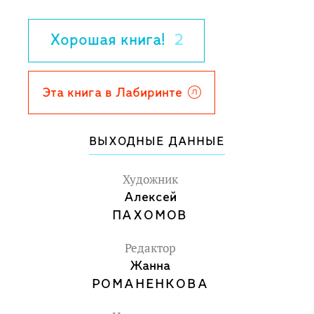
изящных рисунках Алексея Фёдоровича
Пахомова, словно сотканных из воздуха
Хорошая книга!
2
и света, оживают трогательный образ
Снегурочки и завораживающая красота
родных просторов.
Эта книга в Лабиринте
Для детей дошкольного возраста.
Для чтения взрослыми детям.
ВЫХОДНЫЕ ДАННЫЕ
Художник
Алексей
ПАХОМОВ
Редактор
Жанна
РОМАНЕНКОВА