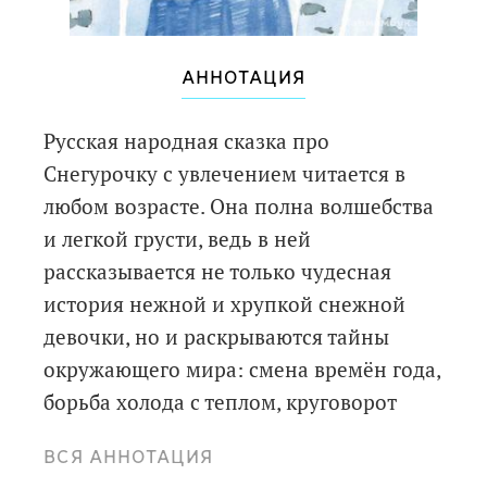
АННОТАЦИЯ
Русская народная сказка про
Снегурочку с увлечением читается в
любом возрасте. Она полна волшебства
и легкой грусти, ведь в ней
рассказывается не только чудесная
история нежной и хрупкой снежной
девочки, но и раскрываются тайны
окружающего мира: смена времён года,
борьба холода с теплом, круговорот
воды в природе.
ВСЯ АННОТАЦИЯ
В удивительно гармоничных и