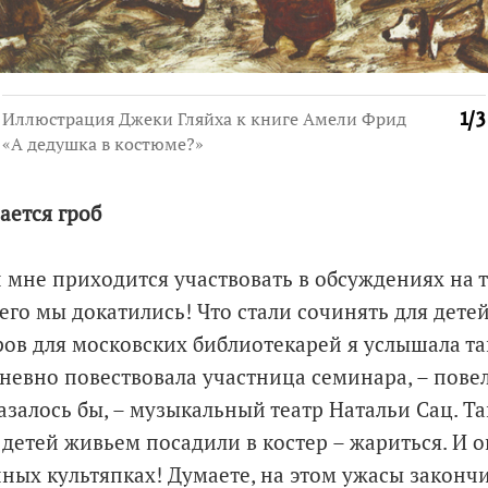
Иллюстрация Джеки Гляйха к книге Амели Фрид
1
/
3
«А дедушка в костюме?»
ается гроб
 мне приходится участвовать в обсуждениях на т
его мы докатились! Что стали сочинять для детей
ов для московских библиотекарей я услышала т
гневно повествовала участница семинара, – повел
азалось бы, – музыкальный театр Натальи Сац. Т
 детей живьем посадили в костер – жариться. И 
ных культяпках! Думаете, на этом ужасы законч