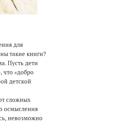
ения для
жны такие книги?
ма. Пусть дети
, что «добро
рой детской
 от сложных
из осмысления
ись, невозможно