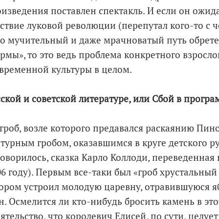
оизведения поставлен спектакль. И если он ожид
твие луковой революции (перепутал кого-то с че
о мучительный и даже мрачноватый путь обрет
рмы», то это ведь проблема конкретного взросло
овременной культуры в целом.
сской и советской литературе, или Сбой в програ
 гроб, возле которого предавался раскаянию Пин
турным гробом, оказавшимся в круге детского р
говорилось, сказка Карло Коллоди, переведенная 
06 году). Первым все-таки был «гроб хрустальный 
тором устроил молодую царевну, отравившуюся я
. Осмелится ли кто-нибудь бросить камень в это
ятельство, что королевич Елисей, по сути, целует 