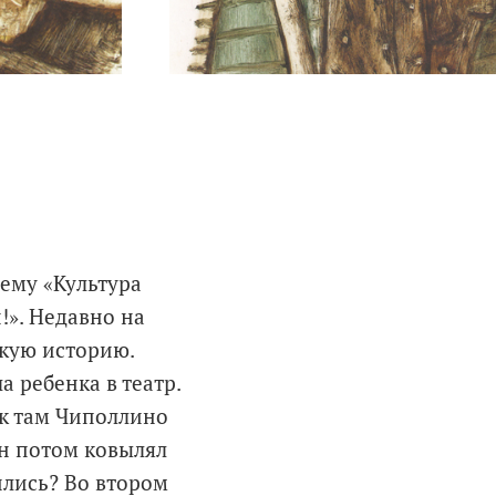
ему «Культура
!». Недавно на
акую историю.
а ребенка в театр.
ак там Чиполлино
он потом ковылял
ились? Во втором