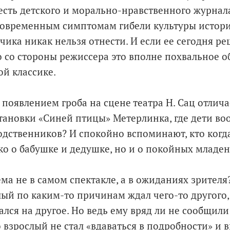
 есть детского и морально-нравственного журна
к современным симптомам гибели культуры истор
чика никак нельзя отнести. И если ее сегодня р
о со стороны режиссера это вполне похвальное 
й классике.
 появлением гроба на сцене театра Н. Сац отлича
тановки «Синей птицы» Метерлинка, где дети во
дственников? И спокойно вспоминают, кто когд
ько о бабушке и дедушке, но и о покойных младен
ма не в самом спектакле, а в ожиданиях зрителя?
лый по каким-то причинам ждал чего-то другого, 
ался на другое. Но ведь ему вряд ли не сообщил
 взрослый не стал «вдаваться в подробности» и в