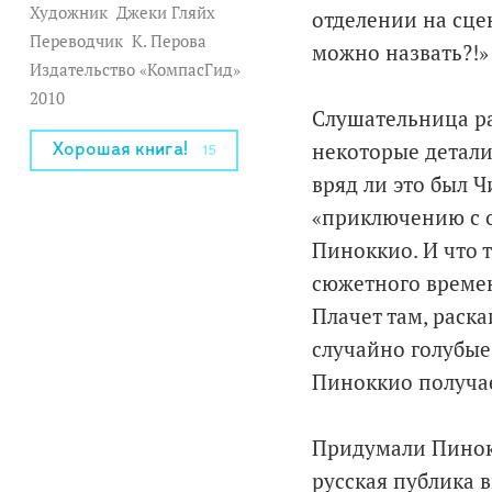
Художник
Джеки Гляйх
отделении на сцен
Переводчик
К. Перова
можно назвать?!»
Издательство «КомпасГид»
2010
Слушательница ра
некоторые детали.
Хорошая книга!
15
вряд ли это был Ч
«приключению с ог
Пиноккио. И что 
сюжетного времен
Плачет там, раска
случайно голубые
Пиноккио получае
Придумали Пинокк
русская публика 