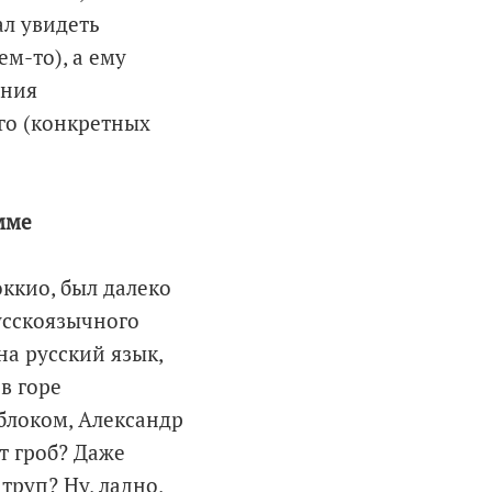
ал увидеть
м-то), а ему
ения
го (конкретных
мме
оккио, был далеко
усскоязычного
на русский язык,
в горе
блоком, Александр
т гроб? Даже
труп? Ну, ладно,