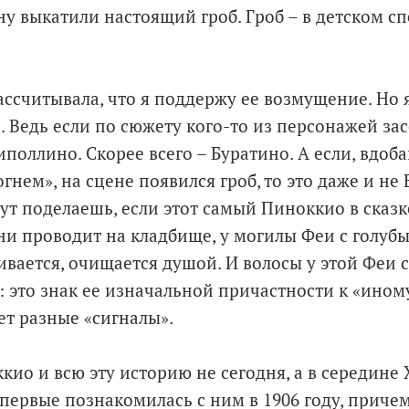
у выкатили настоящий гроб. Гроб – в детском сп
ссчитывала, что я поддержу ее возмущение. Но 
 Ведь если по сюжету кого-то из персонажей зас
иполлино. Скорее всего – Буратино. А если, вдоба
нем», на сцене появился гроб, то это даже и не 
тут поделаешь, если этот самый Пиноккио в сказк
и проводит на кладбище, у могилы Феи с голуб
ивается, очищается душой. И волосы у этой Феи 
: это знак ее изначальной причастности к «ином
т разные «сигналы».
ио и всю эту историю не сегодня, а в середине X
впервые познакомилась с ним в 1906 году, приче