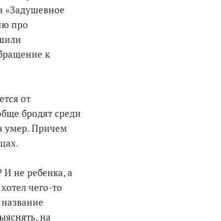
ла «Задушевное
ию про
ешили
обращение к
ется от
обще бродят среди
а умер. Причем
цах.
 И не ребенка, а
хотел чего-то
и название
ыяснять, на