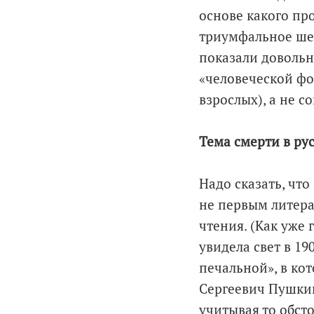
основе какого пр
триумфальное шес
показали довольн
«человеческой фо
взрослых), а не с
Тема смерти в ру
Надо сказать, что
не первым литера
чтения. (Как уже 
увидела свет в 19
печальной», в ко
Сергеевич Пушкин
учитывая то обсто