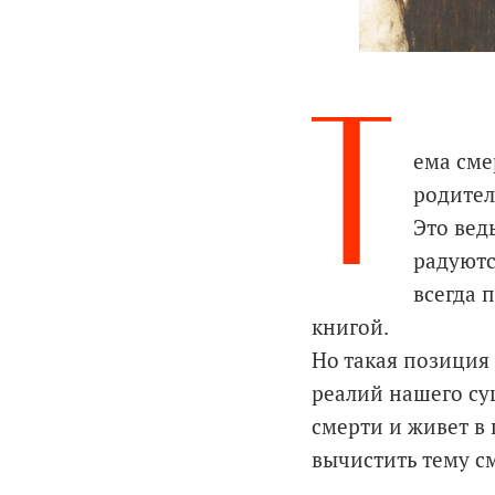
Т
ема сме
родител
Это вед
радуютс
всегда 
книгой.
Но такая позиция
реалий нашего су
смерти и живет в
вычистить тему с