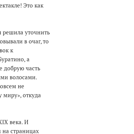
ектакле! Это как
я решила уточнить
овывали в очаг, то
вок к
Буратино, а
е добрую часть
ыми волосами.
совсем не
у миру», откуда
IX века. И
м на страницах