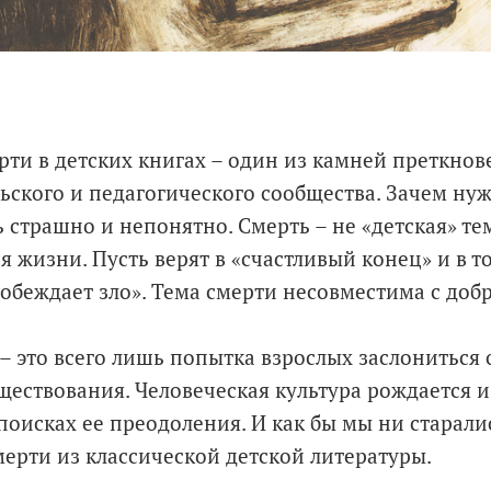
рти в детских книгах – один из камней преткнов
ьского и педагогического сообщества. Зачем ну
ь страшно и непонятно. Смерть – не «детская» те
я жизни. Пусть верят в «счастливый конец» и в то
побеждает зло». Тема смерти несовместима с доб
 – это всего лишь попытка взрослых заслониться
ществования. Человеческая культура рождается 
 поисках ее преодоления. И как бы мы ни старал
мерти из классической детской литературы.