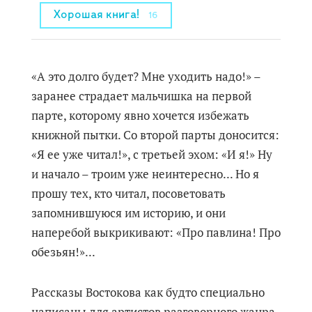
Хорошая книга!
16
«А это долго будет? Мне уходить надо!» –
заранее страдает мальчишка на первой
парте, которому явно хочется избежать
книжной пытки. Со второй парты доносится:
«Я ее уже читал!», с третьей эхом: «И я!» Ну
и начало – троим уже неинтересно... Но я
прошу тех, кто читал, посоветовать
запомнившуюся им историю, и они
наперебой выкрикивают: «Про павлина! Про
обезьян!»...
Рассказы Востокова как будто специально
написаны для артистов разговорного жанра.