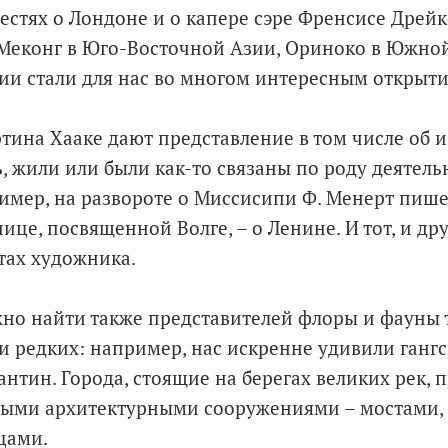
естях о Лондоне и о капере сэре Френсисе Дрейк
 Меконг в Юго-Восточной Азии, Ориноко в Южно
ии стали для нас во многом интересным открыти
ина Хааке дают представление в том числе об и
, жили или были как-то связаны по роду деятельн
имер, на развороте о Миссисипи Ф. Менерт пише
нице, посвященной Волге, – о Ленине. И тот, и др
тах художника.
но найти также представителей флоры и фауны 
е и редких: например, нас искренне удивили ганг
нтин. Города, стоящие на берегах великих рек, 
ными архитектурными сооружениями – мостами,
цами.