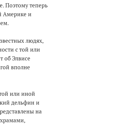
е. Поэтому теперь
й Америке и
ем.
звестных людях,
ости с той или
т об Элвисе
угой вполне
той или иной
ский дельфин и
представлены на
 храмами,