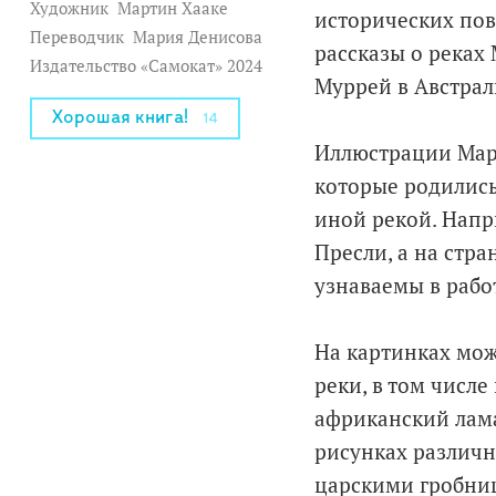
Художник
Мартин Хааке
исторических пов
Переводчик
Мария Денисова
рассказы о реках
Издательство «Самокат» 2024
Муррей в Австрал
Хорошая книга!
14
Иллюстрации Март
которые родились
иной рекой. Напр
Пресли, а на стра
узнаваемы в рабо
На картинках мож
реки, в том числ
африканский лама
рисунках различ
царскими гробни