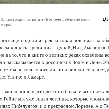
Иллюстрация из книги «Всё течет. Великие реки
1
/
5
мира»
посвящен одной из рек, которая повлияла на об
восемнадцать, среди них – Дунай, Нил, Амазонка
 на то, что в книге о великих реках охвачены в
но рассказывается о российских Волге и Лене. Эт
олге мы не только читали, но и видели ее в поезд
ле, Угличе и Самаре.
с сыном поняли, что до этого больше всего чита
 о Рейне мы уже знали легенды, которые упомина
ищах Нибелунгов, и о прекрасной Лорелее. А о Т