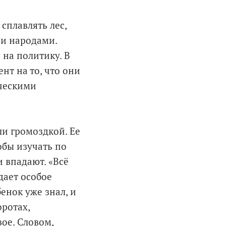
сплавлять лес,
 и народами.
 на политику. В
нт на то, что они
ическими
и громоздкой. Ее
обы изучать по
и впадают. «Всё
дает особое
енок уже знал, и
оротах,
ое. Словом,