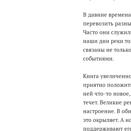
В давние времена
перевозить разны
Часто они служил
наши дни реки тож
связаны не только
событиями.
Книга увеличенно
приятно положить
ней что-то новое,
течет. Великие ре
настроение. В оби
это окрыляет. А н
поддерживают его