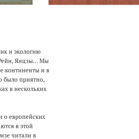
лик и экологию
, Рейн, Янцзы… Мы
се континенты и в
о было приятно,
ках в нескольких
ли о европейских
ются в этой
емзе читали в