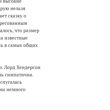
и высокие
орую нельзя
ает сказку о
тересованным
алось, что размер
на известные
шь в самых общих
и. Лорд Хендерсон
нь симпатична.
испугалась
ама немного