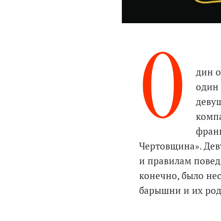
О
дин 
один 
девуш
компа
франц
Чертовщина». Дев
и правилам повед
конечно, было нес
барышни и их роди