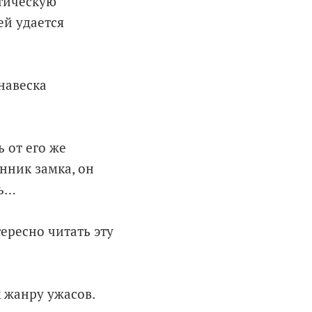
тическую
ей удается
навеска
 от его же
енник замка, он
ть…
тересно читать эту
 жанру ужасов.