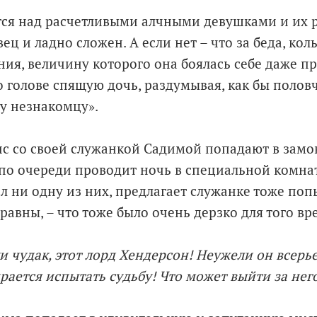
ся над расчетливыми алчными девушками и их 
ец и ладно сложен. А если нет – что за беда, кол
ия, величину которого она боялась себе даже пре
о голове спящую дочь, раздумывая, как бы половч
му незнакомцу».
нс со своей служанкой Садимой попадают в замо
 по очереди проводит ночь в специальной комнат
л ни одну из них, предлагает служанке тоже попы
равны, – что тоже было очень дерзко для того вр
и чудак, этот лорд Хендерсон! Неужели он всерье
рается испытать судьбу! Что может выйти за нег