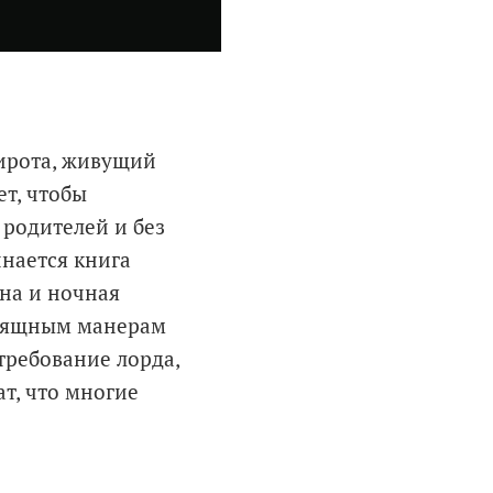
ирота, живущий
ет, чтобы
 родителей и без
инается книга
на и ночная
изящным манерам
требование лорда,
т, что многие