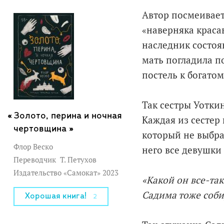
Автор посмеивает
«наверняка красав
наследник состоян
мать погладила п
постель к богато
Так сестры Уотки
Золото, перина и ночная
Каждая из сестер
чертовщина »
который не выбра
Флор Веско
него все девушки 
Переводчик
Т. Петухов
Издательство «Самокат» 2023
«Какой он все-так
Садима тоже соби
Хорошая книга!
2