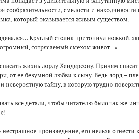
има попадает в удивительную и запутанную мис
ря сообразительности, смелости и находчивости 
амка, который оказывается живым существом.
здевался… Круглый столик притопнул ножкой, за
 огромный, сотрясаемый смехом живот…»
спасать жизнь лорду Хендерсону. Причем спасать
и, от ее безумной любви к сыну. Ведь лорд – пл
и невероятную тайну, в которую трудно повери
вать все детали, чтобы читателю было так же ин
е!
о нестрашное произведение, его нельзя отнести к