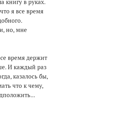
а книгу в руках.
что я все время
добного.
, но, мне
все время держит
ше. И каждый раз
гда, казалось бы,
ать что к чему,
дположить...