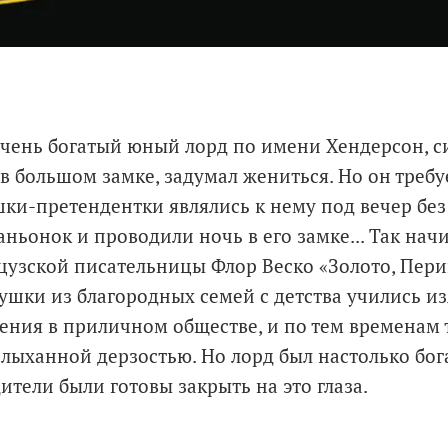
очень богатый юный лорд по имени Хендерсон, с
в большом замке, задумал жениться. Но он требу
ки-претендентки являлись к нему под вечер без
ньонок и проводили ночь в его замке... Так нач
узской писательницы Флор Веско «Золото, Пери
ушки из благородных семей с детства учились 
ения в приличном обществе, и по тем временам 
лыханной дерзостью. Но лорд был настолько бога
тели были готовы закрыть на это глаза.