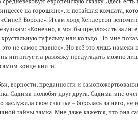
 средневековую европейскую сказку. Здесь есть 
ринцессе на горошине», и потайная комната, кот
в «Синей Бороде». И сам лорд Хендерсон вспомин
девушкам: «Конечно, я мог бы предложить заин
хрустальную туфельку или кольцо. Но мне показ
 это не самое главное». Но всё это лишь намеки 
ень интригует, а развязку предугадать можно ли
 самом конце книги.
бви, верности, преданности и самопожертвовани
нка Садима полюбят друг друга. Садима мне оче
 заслужила свое счастье – боролась за него, не 
шной тайны замка. Мне даже кажется, что она с