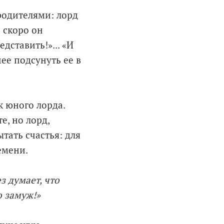
родителями: лорд
ь скоро он
дставить!»... «И
ее подсунуть ее в
к юного лорда.
е, но лорд,
тать счастья: для
емени.
з думает, что
о замуж!»