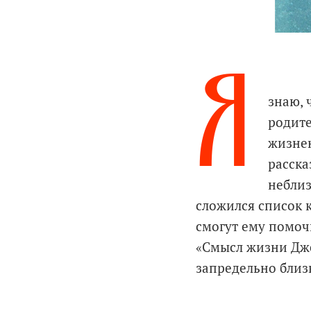
Я
знаю, 
родите
жизнен
расска
неблиз
сложился список к
смогут ему помоч
«Смысл жизни Дж
запредельно близк