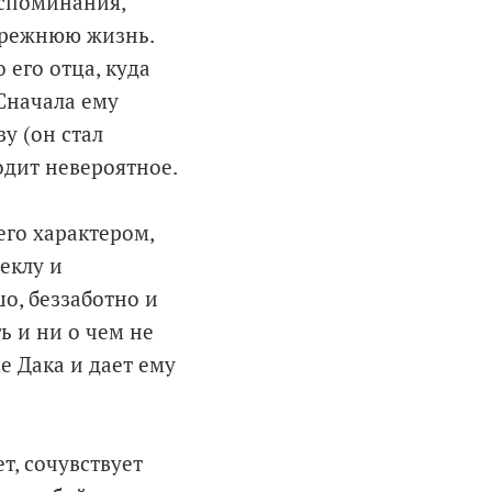
оспоминания,
прежнюю жизнь.
 его отца, куда
Сначала ему
у (он стал
одит невероятное.
его характером,
еклу и
шо, беззаботно и
ь и ни о чем не
е Дака и дает ему
т, сочувствует