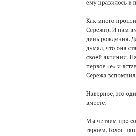
ему нравилось в п
Как много пронзи
Сережи). И нам в
день рождения. Д
думал, что она с
своей актинии. П
первое «е» и вста
Сережа вспомнил 
Наверное, это од
вместе.
Мы читаем про со
героем. Голос пап