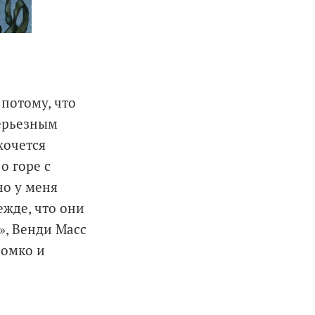
 потому, что
серьезным
хочется
о горе с
но у меня
ежде, что они
», Венди Масс
ромко и