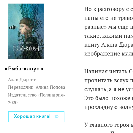
Но к разговору с 
папы его не трев
разные» мы ещё ш
такие, какими нам
книгу Алана Дюра
изображение маль
Рыба-клоун »
Начиная читать Се
Алан Дюрант
прочитать вслух п
Переводчик
Алина Попова
слушать, а я не 
Издательство «Поляндрия»
Это было похоже 
2020
прохладную волн
Хорошая книга!
10
У главного героя