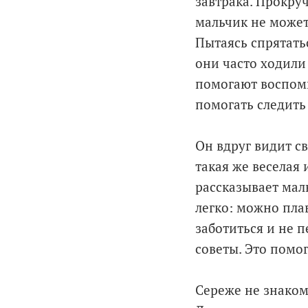
завтрака. Прокру
мальчик не может
Пытаясь спрятатьс
они часто ходили
помогают воспоми
помогать следить
Он вдруг видит св
такая же веселая
рассказывает маль
легко: можно плав
заботиться и не 
советы. Это помог
Сереже не знаком