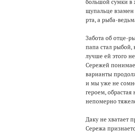
большой сумки в 
щупальце взамен 
рта, а рыба-ведь
Забота об отце-ры
папа стал рыбой, 
лучше ей этого не
Сережей понимаем
варианты продолж
и мы уже не сомне
героем, обрастая
непомерно тяжел
Даку не хватает 
Сережа признается