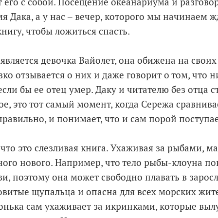
т его с собой. Посещение океанариума и разгово
я Дака, а у нас ‒ вечер, которого мы начинаем ж
нигу, чтобы ложиться спасть.
является девочка Вайолет, она обижена на своих
ко отзывается о них и даже говорит о том, что ни
если бы ее отец умер. Даку и читателю без отца
ое, это тот самый момент, когда Сережа сравнивае
авильно, и понимает, что и сам порой поступае
что это слезливая книга. Ухаживая за рыбами, ма
ного нового. Например, что тело рыбы-клоуна 
зи, поэтому она может свободно плавать в заросл
овитые щупальца и опасна для всех морских жите
онька сам ухаживает за икринками, которые выл