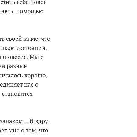
стить себе новое
исает с помощью
ть своей маме, что
 таком состоянии,
авновесие. Мы с
ем разные
ончилось хорошо,
единяет нас с
 становится
 запахом… И вдруг
ет мне о том, что