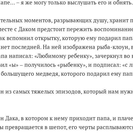
апе… – я же могу только выслушать его и обнять.
тельных моментов, разрывающих душу, хранит п
месте с Даком предстоит пережить воспоминание
ак вспомнил открытку, которую ему подарил папа
танет последней. На ней изображена рыба-клоун
апа написал: «Любимому ребенку», зачеркнул во 
вил «ы» ‒ получилось «рыбенку», и подписал: «с 
большущего медведя, которого подарил ему пап
ин из самых тяжелых эпизодов, который нам нуж
н Дака, в котором к нему приходит папа, и плаче
ы превращается в шепот, его черты расплываются..