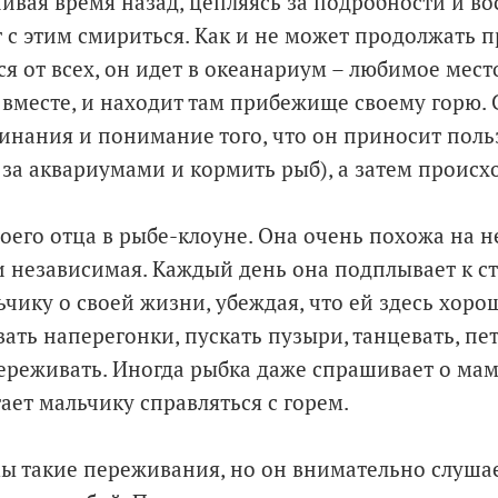
чивая время назад, цепляясь за подробности и в
 с этим смириться. Как и не может продолжать 
я от всех, он идет в океанариум – любимое место
 вместе, и находит там прибежище своему горю. 
нания и понимание того, что он приносит польз
 за аквариумами и кормить рыб), а затем происх
оего отца в рыбе-клоуне. Она очень похожа на н
 и независимая. Каждый день она подплывает к ст
чику о своей жизни, убеждая, что ей здесь хоро
ать наперегонки, пускать пузыри, танцевать, пет
переживать. Иногда рыбка даже спрашивает о мам
ает мальчику справляться с горем.
ы такие переживания, но он внимательно слушае