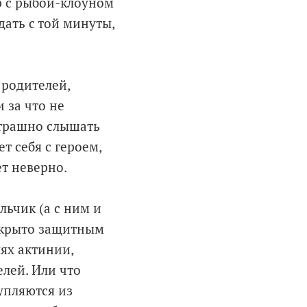
р с рыбой-клоуном
дать с той минуты,
 родителей,
 за что не
 страшно слышать
т себя с героем,
т неверно.
льчик (а с ним и
покрыто защитным
ях актинии,
лей. Или что
упляются из