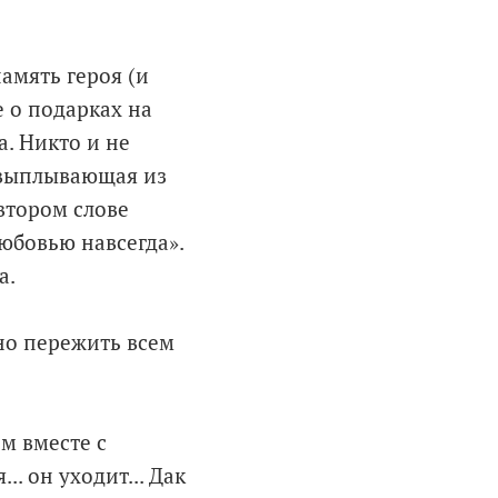
амять героя (и
 о подарках на
. Никто и не
, выплывающая из
втором слове
любовью навсегда».
а.
но пережить всем
м вместе с
. он уходит... Дак