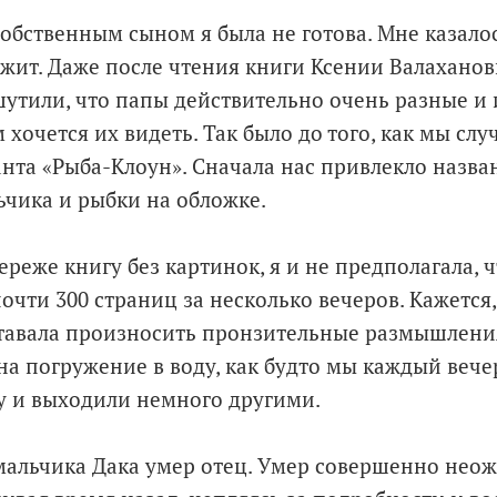
собственным сыном я была не готова. Мне казалос
ожит. Даже после чтения книги Ксении Валахано
утили, что папы действительно очень разные и 
 хочется их видеть. Так было до того, как мы сл
нта «Рыба-Клоун». Сначала нас привлекло назва
чика и рыбки на обложке.
реже книгу без картинок, я и не предполагала, ч
очти 300 страниц за несколько вечеров. Кажется,
уставала произносить пронзительные размышления
на погружение в воду, как будто мы каждый вече
у и выходили немного другими.
 мальчика Дака умер отец. Умер совершенно неож