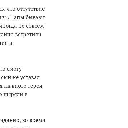
ь, что отсутствие
вич «Папы бывают
иногда не совсем
учайно встретили
ние и
то смогу
 сын не уставал
 главного героя.
р ныряли в
иданно, во время