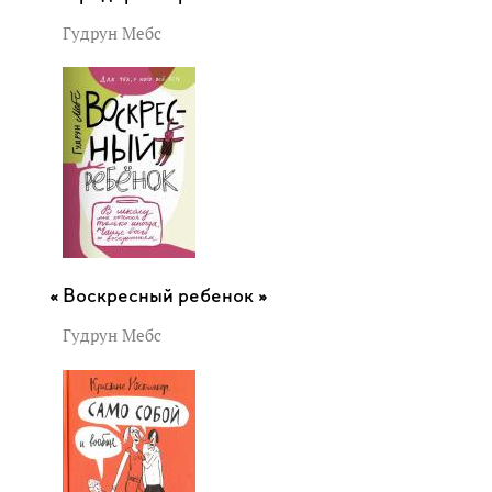
Гудрун Мебс
Воскресный ребенок »
Гудрун Мебс