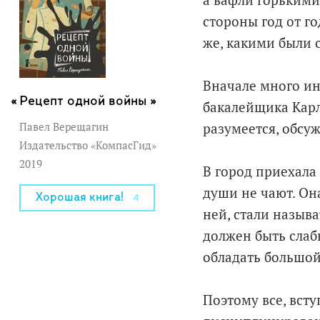
а вафли горькими
стороны год от г
же, какими были с
Вначале много ин
Рецепт одной войны »
бакалейщика Карла
Павел Верещагин
разумеется, обсу
Издательство «КомпасГид»
2019
В город приехала
души не чают. Он
Хорошая книга!
4
ней, стали назыв
должен быть слаб
обладать большой
Поэтому все, всту