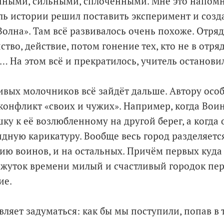
ными, сильными, сплочёнными. Мне это напомн
ль истории решил поставить эксперимент и созд
олна». Там всё развивалось очень похоже. Отряд
тво, действие, потом гонение тех, кто не в отряде
… На этом всё и прекратилось, учитель останови
ливых молочников всё зайдёт дальше. Автору ос
 конфликт «своих и чужих». Например, когда Вои
ку к её возлюбленному на другой берег, а когда 
дную карикатуру. Вообще весь город разделяется 
ию воинов, и на остальных. Причём первых куда 
жуток времени милый и счастливый городок пер
ие.
вляет задуматься: как бы мы поступили, попав в