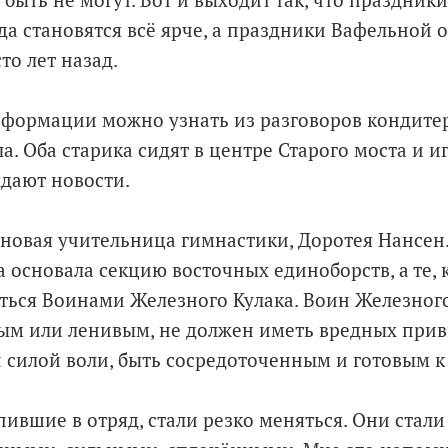
 быть не могут. Вот и выходит так, что праздни
ода становятся всё ярче, а праздники Вафельной 
то лет назад.
формации можно узнать из разговоров кондите
. Оба старика сидят в центре Старого моста и иг
ждают новости.
 новая учительница гимнастики, Доротея Нансен
а основала секцию восточных единоборств, а те, 
аться Воинами Железного Кулака. Воин Железного
ым или ленивым, не должен иметь вредных прив
 силой воли, быть сосредоточенным и готовым к
пившие в отряд, стали резко меняться. Они стали