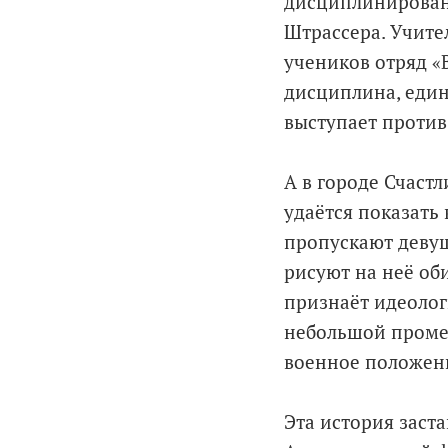
дисциплинирован
Штрассера. Учите
учеников отряд «В
дисциплина, единс
выступает против
А в городе Счаст
удаётся показать
пропускают девуш
рисуют на неё оби
признаёт идеолог
небольшой проме
военное положен
Эта история заста