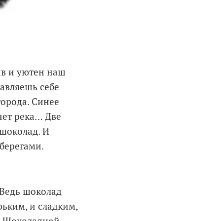
ив и уютен наш
тавляешь себе
города. Синее
чет река… Две
 шоколад. И
берегами.
 Ведь шоколад
рьким, и сладким,