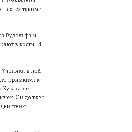
ки Шоколадной
остаются такими
ра Рудольфа и
рают в кости. И,
. Ученики в ней
кто примкнул к
 Кулака не
ычек. Он должен
 действию.