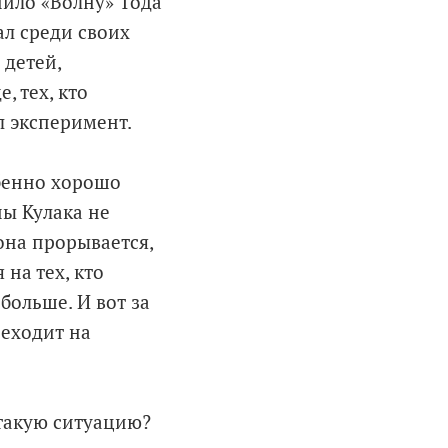
ило «Волну» Тода
ал среди своих
 детей,
, тех, кто
л эксперимент.
обенно хорошо
ны Кулака не
она прорывается,
на тех, кто
больше. И вот за
еходит на
 такую ситуацию?