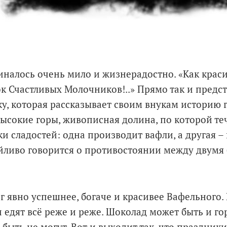
иналось очень мило и жизнерадостно. «Как крас
к Счастливых Молочников!..» Прямо так и предс
у, которая рассказывает своим внукам историю 
высокие горы, живописная долина, по которой те
и сладостей: одна производит вафли, а другая –
йливо говорится о противостоянии между двумя 
 явно успешнее, богаче и красивее Вафельного.
и едят всё реже и реже. Шоколад может быть и го