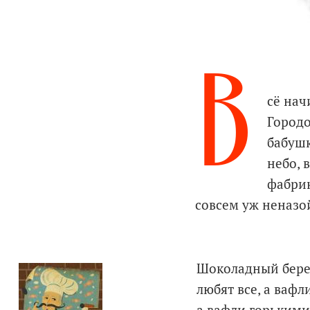
В
сё нач
Городо
бабушк
небо, 
фабрик
совсем уж неназо
Шоколадный берег
любят все, а вафл