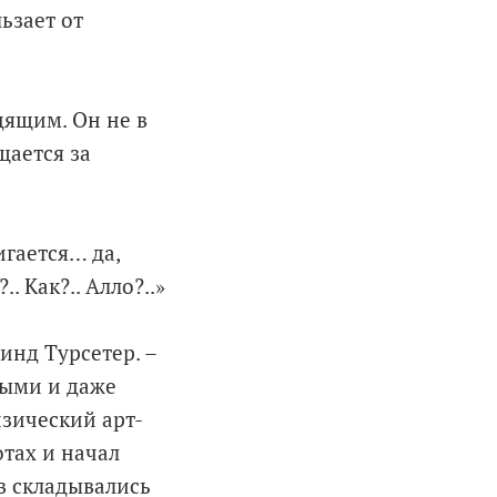
ьзает от
дящим. Он не в
щается за
гается… да,
 Как?.. Алло?..»
инд Турсетер. –
ными и даже
изический арт-
отах и начал
в складывались