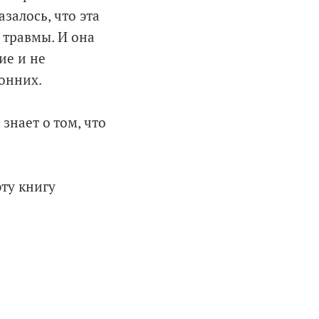
залось, что эта
 травмы. И она
ие и не
онних.
знает о том, что
ту книгу