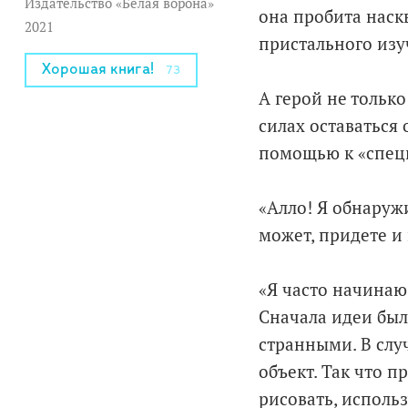
Издательство «Белая ворона»
она пробита наскв
2021
пристального изуч
Хорошая книга!
73
А герой не тольк
силах оставаться
помощью к «спец
«Алло! Я обнаруж
может, придете и 
«Я часто начинаю 
Сначала идеи был
странными. В случ
объект. Так что п
рисовать, исполь