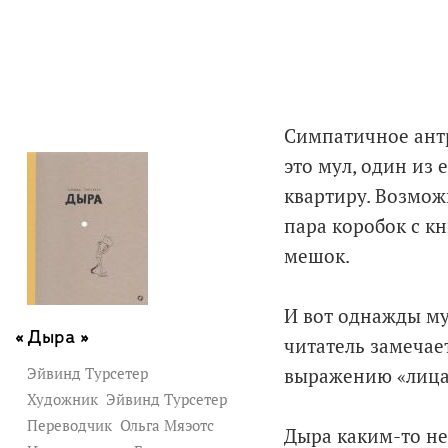
Симпатичное антр
это мул, один из
квартиру. Возмож
пара коробок с к
мешок.
И вот однажды му
Дыра »
читатель замечает
Эйвинд Турсетер
выражению «лица»
Художник
Эйвинд Турсетер
Переводчик
Ольга Мяэотс
Дыра каким-то не