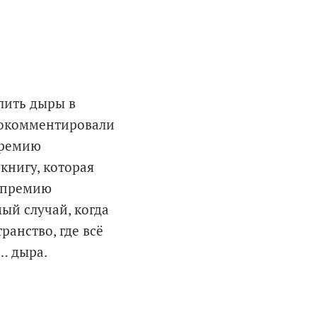
лить дыры в
прокомментировали
Премию
 книгу, которая
а премию
ый случай, когда
анство, где всё
… дыра.