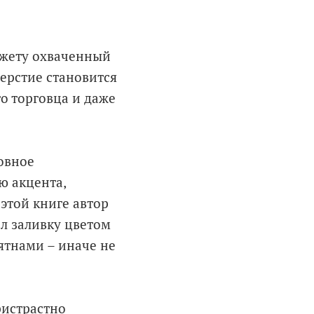
южету охваченный
верстие становится
о торговца и даже
новное
ю акцента,
 этой книге автор
л заливку цветом
ятнами – иначе не
ристрастно