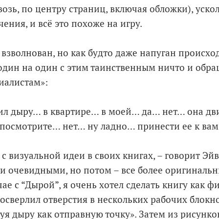
озь, по центру страниц, включая обложки), ускол
ения, и всё это похоже на игру.
о взволнован, но как будто даже напуган происхо
 один на один с этим таинственным ничто и обра
иалистам»:
ил дыру… в квартире… в моей… да… нет… она дви
посмотрите… нет… ну ладно… принести ее к вам?..
с визуальной идеи в своих книгах, – говорит Эйв
и очевидными, но потом – все более оригиналь
ае с “Дырой”, я очень хотел сделать книгу как ф
росверлил отверстия в нескольких рабочих блокн
зуя дыру как отправную точку». Затем из рисунко