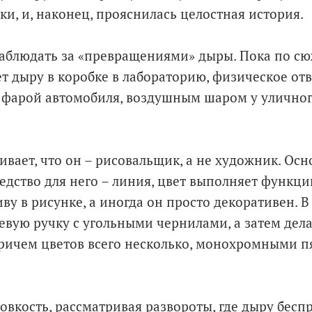
ки, и, наконец, прояснилась целостная история.
наблюдать за «превращениями» дыры. Пока по с
ет дыру в коробке в лабораторию, физическое от
фарой автомобиля, воздушным шаром у уличног
ивает, что он – рисовальщик, а не художник. Ос
едство для него – линия, цвет выполняет функци
ву в рисунке, а иногда он просто декоративен. В
евую ручку с угольными чернилами, а затем дела
ричем цветов всего несколько, монохромными п
овкость, рассматривая развороты, где дыру бесп