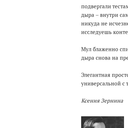
подвергали тестам
дыра – внутри сам
никуда не исчезне
исследуешь конте
Мул блаженно спи
дыра снова на пр
Элегантная прост
универсальной с 
Ксения Зернина