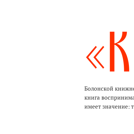
«К
Болонской книжно
книга воспринима
имеет значение: т