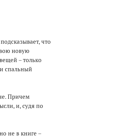
подсказывает, что
свою новую
вещей – только
 и спальный
не. Причем
сли, и, судя по
о не в книге –