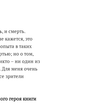
, и смерть.
е кажется, это
 опыта в таких
ртью; но о том,
икто – ни один из
. Для меня очень
се зрители
ного героя книги