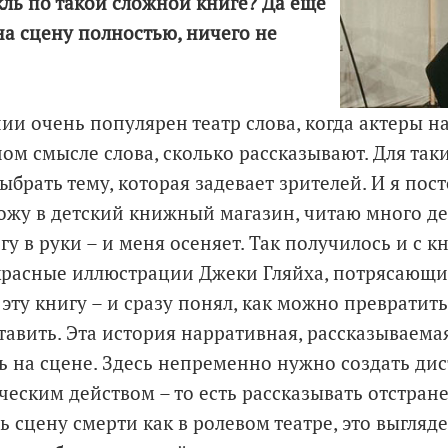
кль по такой сложной книге? Да еще
на сцену полностью, ничего не
ии очень популярен театр слова, когда актеры на
ом смысле слова, сколько рассказывают. Для так
брать тему, которая задевает зрителей. И я пос
ожу в детский книжный магазин, читаю много де
гу в руки – и меня осеняет. Так получилось и с 
красные иллюстрации Джеки Гляйха, потрясающи
эту книгу – и сразу понял, как можно превратить 
ставить. Эта история нарративная, рассказываемая
ь на сцене. Здесь непременно нужно создать д
еским действом – то есть рассказывать отстране
 сцену смерти как в ролевом театре, это выгляде