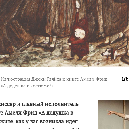
Иллюстрация Джеки Гляйха к книге Амели Фрид
1
/
6
«А дедушка в костюме?»
жиссер и главный исполнитель
ге Амели Фрид «А дедушка в
жите, как у вас возникла идея