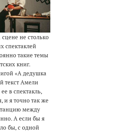
 сцене не столько
их спектаклей
тоянно такие темы
тских книг.
книгой «А дедушка
й текст Амели
ее в спектакль,
, и я точно так же
истанцию между
нно. А если бы я
ло бы, с одной