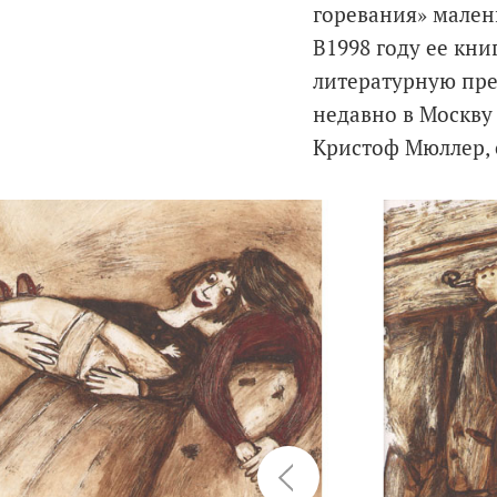
горевания» мален
В1998 году ее кн
литературную прем
недавно в Москву
Кристоф Мюллер, 