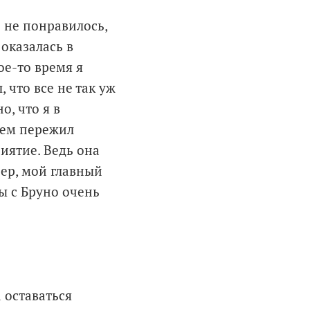
е не понравилось,
 оказалась в
ое-то время я
, что все не так уж
о, что я в
лем пережил
иятие. Ведь она
нер, мой главный
Мы с Бруно очень
 оставаться