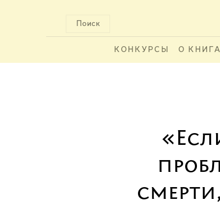
Поиск
КОНКУРСЫ
О КНИГ
«Есл
проб
смерти,