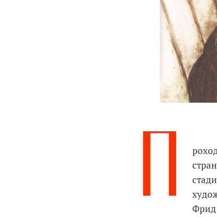
П
роход
стран
стади
худо
Фрид 