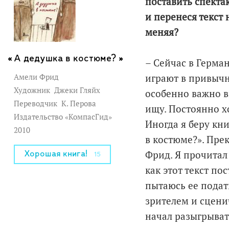
поставить спекта
и перенеся текст 
меняя?
А дедушка в костюме? »
– Сейчас в Герман
Амели Фрид
играют в привычн
Художник
Джеки Гляйх
особенно важно вы
Переводчик
К. Перова
ищу. Постоянно х
Издательство «КомпасГид»
Иногда я беру кни
2010
в костюме?». Пре
Фрид. Я прочитал 
Хорошая книга!
15
как этот текст по
пытаюсь ее подат
зрителем и сценич
начал разыгрывать