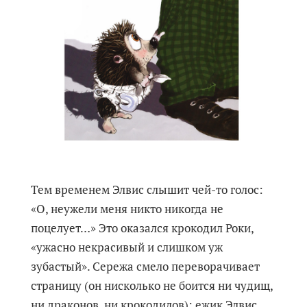
Тем временем Элвис слышит чей-то голос:
«О, неужели меня никто никогда не
поцелует…» Это оказался крокодил Роки,
«ужасно некрасивый и слишком уж
зубастый». Сережа смело переворачивает
страницу (он нисколько не боится ни чудищ,
ни драконов, ни крокодилов): ежик Элвис