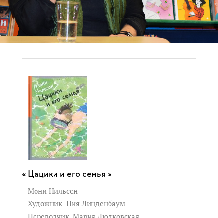
Цацики и его семья »
Мони Нильсон
Художник
Пия Линденбаум
Переводчик
Мария Людковская