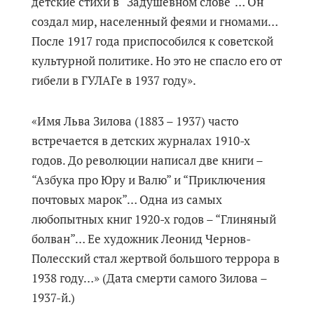
детские стихи в “Задушевном слове”… Он
создал мир, населенный феями и гномами…
После 1917 года приспособился к советской
культурной политике. Но это не спасло его от
гибели в ГУЛАГе в 1937 году».
«Имя Льва Зилова (1883 – 1937) часто
встречается в детских журналах 1910-х
годов. До революции написал две книги –
“Азбука про Юру и Валю” и “Приключения
почтовых марок”… Одна из самых
любопытных книг 1920-х годов – “Глиняный
болван”… Ее художник Леонид Чернов-
Полесский стал жертвой большого террора в
1938 году…» (Дата смерти самого Зилова –
1937-й.)