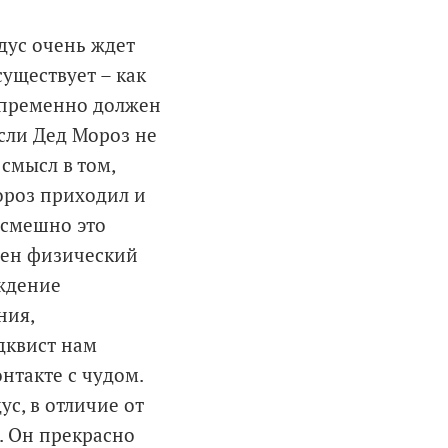
ндус очень ждет
уществует – как
непременно должен
если Дед Мороз не
 смысл в том,
ороз приходил и
 смешно это
ужен физический
ждение
ния,
дквист нам
нтакте с чудом.
ус, в отличие от
. Он прекрасно