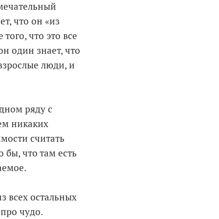
амечательный
т, что он «из
того, что это все
н один знает, что
взрослые люди, и
дном ряду с
ем никаких
имости считать
 бы, что там есть
аемое.
з всех остальных
 про чудо.