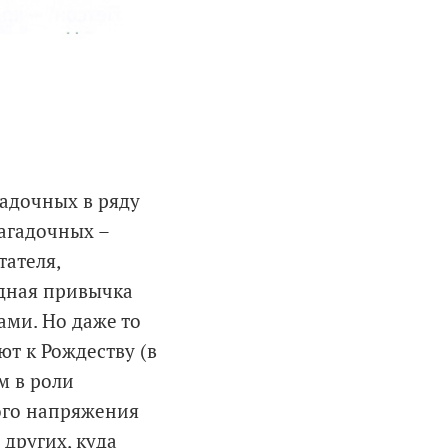
гадочных в ряду
загадочных –
тателя,
едная привычка
ами. Но даже то
ют к Рождеству (в
м в роли
ого напряжения
 других, куда