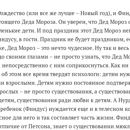
 Рождество (или все же лучше – Новый год), и Фи
тоящего Деда Мороза. Он уверен, что Дед Мороз с
ленькие дети. И под праздник этот Дед Мороз 
ндусу, в гости. Праздник не будет праздником, 
е, Дед Мороз – это нечто чудесное. Ну так и весь
до своими глазами – не просто узнать, что Дед М
а непосредственно с ним соприкоснуться. Как ни
о об этом все время твердят психологи: детям н
ми взрослыми. Детям нужно постоянное подтвер
рослых – не просто существования, а существова
детям, существования ради любви к детям. А Нур
 ребенок (Финдус) нуждается еще и в телесном ко
сное для него и так составляет часть жизни. Финд
 отличие от Петсона, знает о существовании мюкл