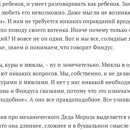
к ребенок, и умеет разговаривать как ребенок. З
 любить его невозможно. Даже мысли не возникае
». И нам не требуется никаких оправданий вроде 
по поводу своего котенка. Иначе почему только о
ий? И вовсе не он один. Вот и мы все, солидные 
е, знаем и понимаем, что говорит Финдус.
, куры и мюклы, – ну и замечательно. Мюклы в о
ют никаких вопросов. Мы, собственно, и не дела
урами и мюклами. И нет у нас никакой необход
на и Финдуса сказками, потому что это означало
подобное». А оно все правдоподобное. Все узнав
рия про механического Деда Мороза выделяется и
что она длиннее, сложнее и в буквальном смысле