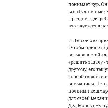
понимает кур. Он
все «будничные» 
Праздник для реб
что впускает в не
И Петсон это пре
«Чтобы пришел Де
возможностей «до
«решить задачу» т
другому, его так 
способом войти в
вниманием. Петсо
ночными кошмара
для своей механи
Дед Мороз ему ну