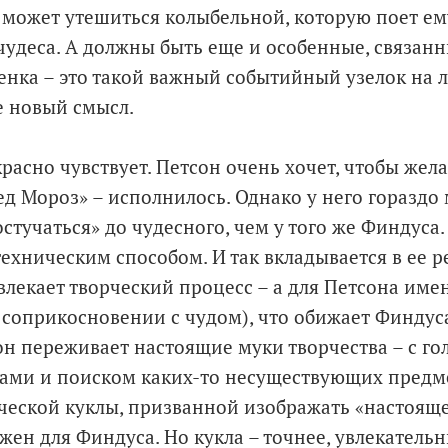
 может утешиться колыбельной, которую поет ему
чудеса. А должны быть еще и особенные, связанн
енка – это такой важный событийный узелок на л
е новый смысл.
красно чувствует. Петсон очень хочет, чтобы жел
д Мороз» – исполнилось. Однако у него гораздо
стучаться» до чудесного, чем у того же Финдуса.
ехническим способом. И так вкладывается в ее р
увлекает творческий процесс – а для Петсона име
 соприкосновении с чудом), что обижает Финдуса
н переживает настоящие муки творчества – с г
ми и поиском каких-то несуществующих предме
ческой куклы, призванной изображать «настояще
жен для Финдуса. Но кукла – точнее, увлекатель