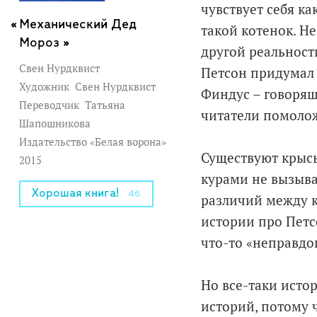
чувствует себя ка
Механический Дед
такой котенок. Не
Мороз »
другой реальности
Свен Нурдквист
Петсон придумал 
Художник
Свен Нурдквист
Финдус – говорящ
Переводчик
Татьяна
читатели помолож
Шапошникова
Издательство «Белая ворона»
Существуют крысы
2015
курами не вызыва
Хорошая книга!
46
различий между к
истории про Петсо
что-то «неправдо
Но все-таки исто
историй, потому 