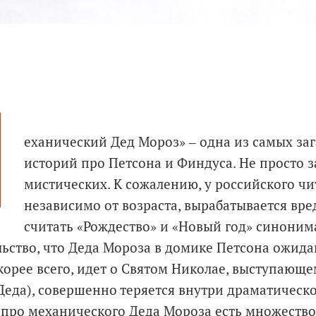
М
еханический Дед Мороз» ‒ одна из самых за
историй про Петсона и Финдуса. Не просто 
мистических. К сожалению, у российского чи
независимо от возраста, вырабатывается вр
считать «Рождество» и «Новый год» синоним
льство, что Деда Мороза в домике Петсона ожида
корее всего, идет о Святом Николае, выступающе
Деда), совершенно теряется внутри драматическ
 про механического Деда Мороза есть множество