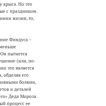
 крыса. Но это
ые с праздником.
инии жизни, то,
ание Финдуса –
 меньше
 Он пытается
ешение (или, по-
нно это является
, обделяя его
оловными болями,
тов и деталей
го» Деда Мороза.
ный процесс ее