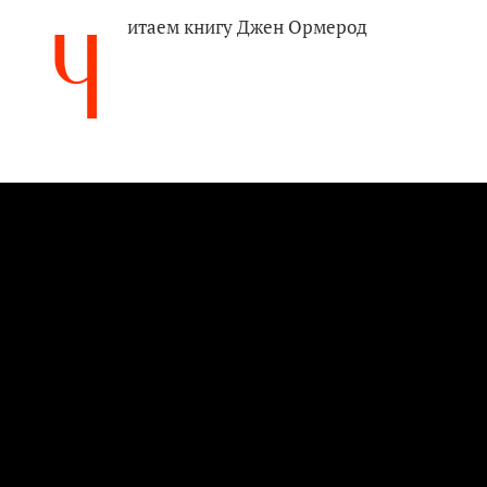
Ч
итаем книгу Джен Ормерод