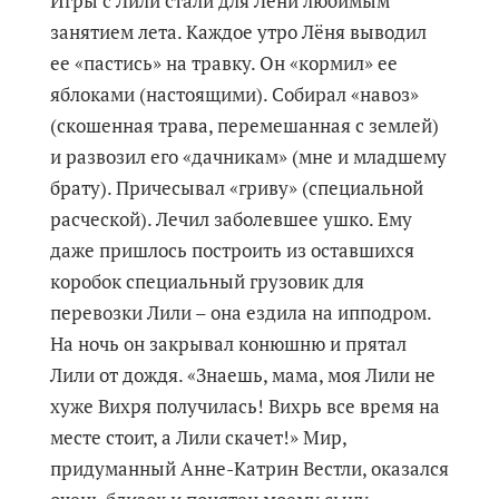
Игры с Лили стали для Лёни любимым
занятием лета. Каждое утро Лёня выводил
ее «пастись» на травку. Он «кормил» ее
яблоками (настоящими). Собирал «навоз»
(скошенная трава, перемешанная с землей)
и развозил его «дачникам» (мне и младшему
брату). Причесывал «гриву» (специальной
расческой). Лечил заболевшее ушко. Ему
даже пришлось построить из оставшихся
коробок специальный грузовик для
перевозки Лили – она ездила на ипподром.
На ночь он закрывал конюшню и прятал
Лили от дождя. «Знаешь, мама, моя Лили не
хуже Вихря получилась! Вихрь все время на
месте стоит, а Лили скачет!» Мир,
придуманный Анне-Катрин Вестли, оказался