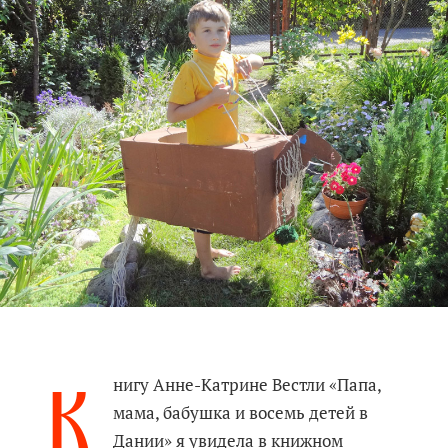
К
нигу Анне-Катрине Вестли «Папа,
мама, бабушка и восемь детей в
Дании» я увидела в книжном