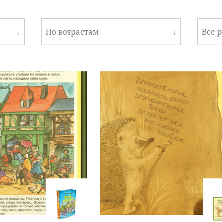
По возрастам
Все 
↧
↧