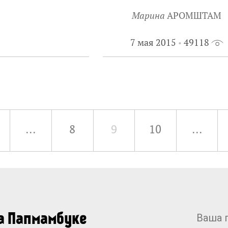
Марина
АРОМШТАМ
7 мая 2015
49118
...
8
9
10
...
на Папмамбуке