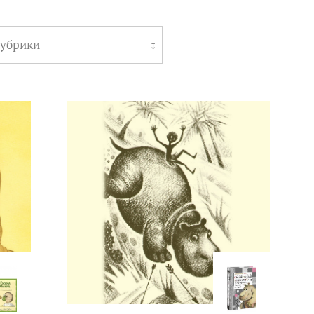
рубрики
↧