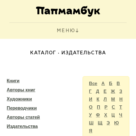
МЕНЮ
КАТАЛОГ
ИЗДАТЕЛЬСТВА
Книги
Все
А
Б
В
Авторы книг
Г
Д
Е
Ж
З
Художники
И
К
Л
М
Н
О
П
Р
С
Т
Переводчики
У
Ф
Х
Ц
Ч
Авторы статей
Ш
Щ
Э
Ю
Издательства
Я