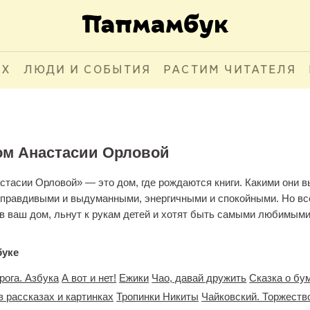
АХ
ЛЮДИ И СОБЫТИЯ
РАСТИМ ЧИТАТЕЛЯ
м Анастасии Орловой
стасии Орловой» — это дом, где рождаются книги. Какими они
правдивыми и выдуманными, энергичными и спокойными. Но все
я в ваш дом, льнут к рукам детей и хотят быть самыми любимыми
буке
рога. Азбука
А вот и нет!
Ежики
Чао, давай дружить
Сказка о бу
 рассказах и картинках
Тропинки Никиты
Чайковский. Торжеств