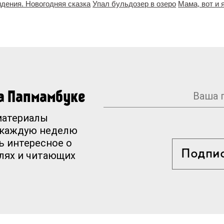
дения. Новогодняя сказка
Упал бульдозер в озеро
Мама, вот и я
на Папмамбуке
материалы
 каждую неделю
ь интересное о
Подпи
елях и читающих