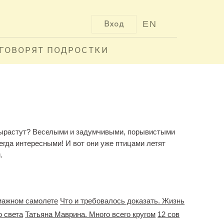
EN
Вход
ГОВОРЯТ ПОДРОСТКИ
 вырастут? Веселыми и задумчивыми, порывистыми
гда интересными! И вот они уже птицами летят
.
мажном самолете
Что и требовалось доказать. Жизнь
о света
Татьяна Маврина. Много всего кругом
12 сов