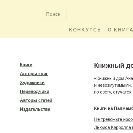
Поиск
КОНКУРСЫ
О КНИГ
Книжный до
Книги
Авторы книг
«Книжный дом Ана
Художники
и невозмутимыми, 
Переводчики
по свету, стучатс
Авторы статей
Книги на Папмам
Издательства
Не тревожьте носо
Льюиса Кэрролла в