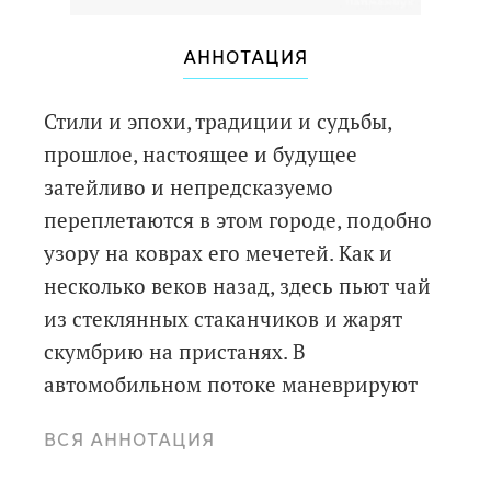
АННОТАЦИЯ
Стили и эпохи, традиции и судьбы,
прошлое, настоящее и будущее
затейливо и непредсказуемо
переплетаются в этом городе, подобно
узору на коврах его мечетей. Как и
несколько веков назад, здесь пьют чай
из стеклянных стаканчиков и жарят
скумбрию на пристанях. В
автомобильном потоке маневрируют
торговцы, несущие на головах
ВСЯ АННОТАЦИЯ
деревянные подносы с товаром. Люди
смешиваются в пестрый и многоликий