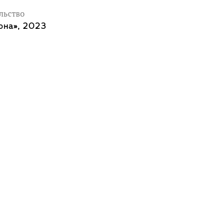
льство
она», 2023