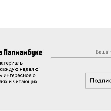
на Папмамбуке
материалы
 каждую неделю
ь интересное о
Подпи
елях и читающих