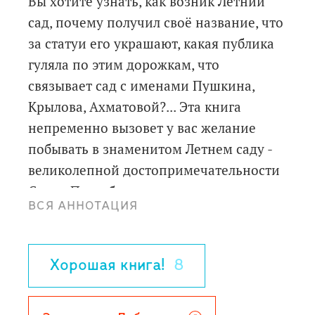
Вы хотите узнать, как возник Летний
сад, почему получил своё название, что
за статуи его украшают, какая публика
гуляла по этим дорожкам, что
связывает сад с именами Пушкина,
Крылова, Ахматовой?... Эта книга
непременно вызовет у вас желание
побывать в знаменитом Летнем саду -
великолепной достопримечательности
Санкт-Петербурга.
ВСЯ АННОТАЦИЯ
Для старшего дошкольного и младшего
школьного возраста
2-е издание
Хорошая книга!
8