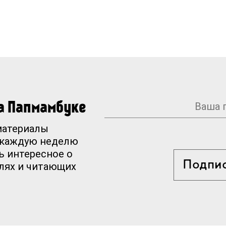
на Папмамбуке
материалы
 каждую неделю
ь интересное о
Подпи
елях и читающих