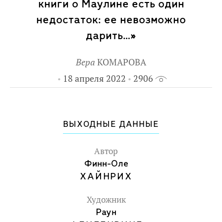
Маулине Шмитт. Речь пойдёт о самом
книги о Маулине есть один
важном: о великих тайнах и строго
недостаток: ее невозможно
секретных рецептах супов, о звёздах,
дарить…»
бесконечности, жизни и смерти.
Ранее в "Самокате" вышли первая и
Вера
КОМАРОВА
вторая книги о Маулине Шмитт.
18 апреля 2022
2906
Для среднего и старшего школьного
возраста.
ВЫХОДНЫЕ ДАННЫЕ
Автор
Финн-Оле
ХАЙНРИХ
Художник
Раун