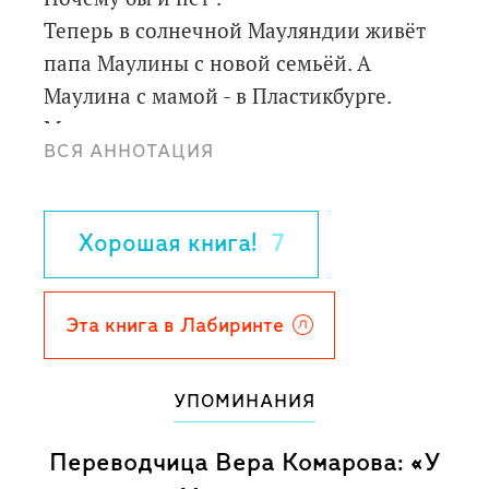
Теперь в солнечной Мауляндии живёт
папа Маулины с новой семьёй. А
Маулина с мамой - в Пластикбурге.
Маме становится легче, а потом снова
ВСЯ АННОТАЦИЯ
хуже. Снова и снова. И у Маулины
больше нет времени на захватывающие
расследования и яростные крики. Она
Хорошая книга!
7
создаёт волшебный музей
воспоминаний на чердаке своего
бывшего королевства. Оказывается, что
Эта книга в Лабиринте
самые обычные предметы обладают
там особенной силой! "Конец
УПОМИНАНИЯ
Вселенной" завершает безумную,
весёлую и грустную трилогию о
Переводчица Вера Комарова: «У