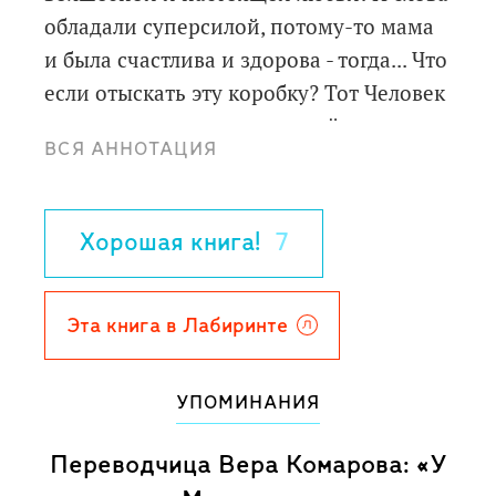
обладали суперсилой, потому-то мама
и была счастлива и здорова - тогда... Что
если отыскать эту коробку? Тот Человек
вспомнит все сокровища, всё то, почему
ВСЯ АННОТАЦИЯ
родители были вместе - и очнётся? И
всё вернется на свои места? Нужно
действовать немедленно! Потому что
Хорошая книга!
7
Тот Человек теперь не просто
единолично владеет Мауляндией, но и -
приводит туда свою новую подружку...
Эта книга в Лабиринте
Срочно выяснить, что там происходит!
Для среднего школьного возраста.
УПОМИНАНИЯ
Переводчица Вера Комарова: «У