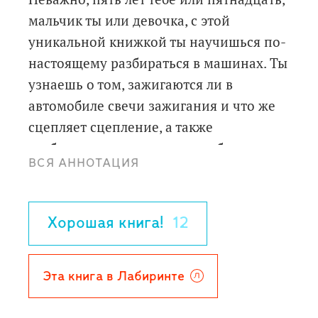
мальчик ты или девочка, с этой
уникальной книжкой ты научишься по-
настоящему разбираться в машинах. Ты
узнаешь о том, зажигаются ли в
автомобиле свечи зажигания и что же
сцепляет сцепление, а также
разберешься в принципах работы
ВСЯ АННОТАЦИЯ
основных систем машин - от дворников
и педали газа до двигателя и коробки
передач. А главное, сможешь
Хорошая книга!
12
сконструировать модели этих систем.
Просто изучи инструкции, правильно
соедини детали и смотри, как все
Эта книга в Лабиринте
работает!