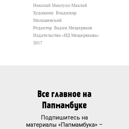
Николай Миклухо-Маклай
Художник
Владимир
Милашевский
Редактор
Вадим Мещеряков
Издательство «ИД Мещерякова»
2017
Все главное на
Папмамбуке
Подпишитесь на
материалы «Папмамбука» –