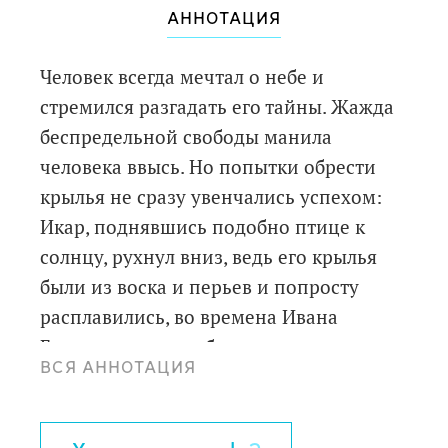
АННОТАЦИЯ
Человек всегда мечтал о небе и
стремился разгадать его тайны. Жажда
беспредельной свободы манила
человека ввысь. Но попытки обрести
крылья не сразу увенчались успехом:
Икар, поднявшись подобно птице к
солнцу, рухнул вниз, ведь его крылья
были из воска и перьев и попросту
расплавились, во времена Ивана
Грозного один из боярских холопов
ВСЯ АННОТАЦИЯ
прыгнул с колокольни, размахивая
деревянными крыльями... И только
через много лет стараниями многих