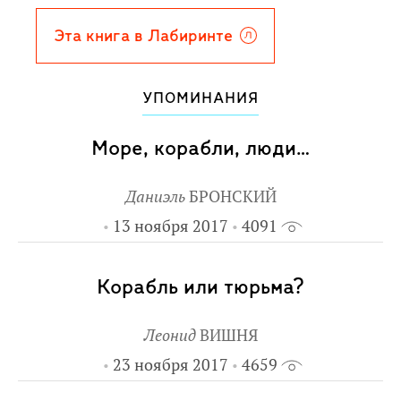
профессионально достоверных
описаний различных видов парусных
Эта книга в Лабиринте
(и не только) судов, морских обычаев,
работы команды. Недаром писатель
УПОМИНАНИЯ
окончил кораблестроительное
отделение политехнического
Море, корабли, люди…
института, был штурманом дальнего
плавания и плавал на парусниках в
Даниэль
БРОНСКИЙ
Средиземном море и у анатолийских
13 ноября 2017
4091
берегов.
Книгу иллюстрировал художник
Корабль или тюрьма?
Василий Владимиров, создавший
тонкие линейные рисунки высокой
Леонид
ВИШНЯ
точности.
23 ноября 2017
4659
Рекомендуется детям 6-12 лет,