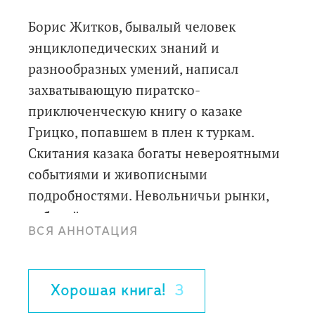
Борис Житков, бывалый человек
энциклопедических знаний и
разнообразных умений, написал
захватывающую пиратско-
приключенческую книгу о казаке
Грицко, попавшем в плен к туркам.
Скитания казака богаты невероятными
событиями и живописными
подробностями. Невольничьи рынки,
рабский труд на венецианских галерах,
ВСЯ АННОТАЦИЯ
нападения пиратов, восстание
галерников и, наконец, счастливое
возвращение домой - все это на фоне
Хорошая книга!
3
увлекательных, поэтичных и