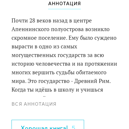
АННОТАЦИЯ
Почти 28 веков назад в центре
Апеннинского полуострова возникло
скромное поселение. Ему было суждено
вырасти в одно из самых
могущественных государств за всю
историю человечества и на протяжении
многих вершить судьбы обитаемого
мира. Это государство - Древний Рим.
Когда ты идёшь в школу и учишься
письму и счёту, когда ходишь по
ВСЯ АННОТАЦИЯ
улицам современного города, когда
пользуешься водопроводом и даже
когда употребляешь слова "компьютер"
Хорошая книга!
5