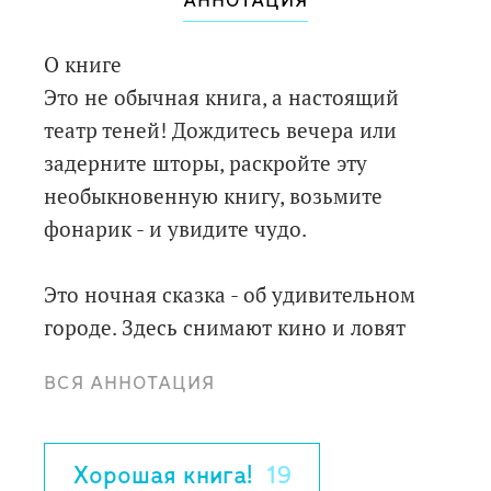
АННОТАЦИЯ
О книге
Это не обычная книга, а настоящий
театр теней! Дождитесь вечера или
задерните шторы, раскройте эту
необыкновенную книгу, возьмите
фонарик - и увидите чудо.
Это ночная сказка - об удивительном
городе. Здесь снимают кино и ловят
крокодила, катаются на тарзанке и
ВСЯ АННОТАЦИЯ
поднимаются в небо на воздушном
шаре. Дома в городе тянутся длинной
вереницей, и в каждом из них - свои
Хорошая книга!
19