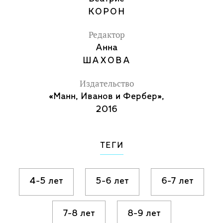
вплести в ажурную ткань рассказа. Не
КОРОН
бойтесь фантазировать и придумывать
собственные сказочные миры.
Редактор
Анна
Хотите добавить немного волшебства?
ШАХОВА
Поставьте за книгу лампу и
Издательство
разглядывайте детали среди бумажных
«Манн, Иванов и Фербер»,
теней.
2016
Фишки книги
ТЕГИ
Необычный формат - гармошка из
черного плотного картона с
вырезанными из него иллюстрациями.
4-5 лет
5-6 лет
6-7 лет
В книге нет текста, каждая картина - это
7-8 лет
8-9 лет