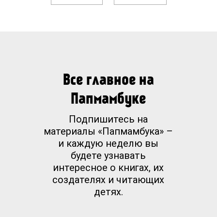
повод внимательно рассмотреть детали
и придумать свою сказку.
Для кого эта книга
Для детей от 3 лет.
Все главное на
Для взрослых, которые любят
Папмамбуке
прекрасное и создавать волшебные
миры и свои истории.
Подпишитесь на
материалы «Папмамбука» –
и каждую неделю вы
Об авторе
будете узнавать
Беатрис Корон - американская
интересное о книгах, их
художница, создающая из бумаги
создателях и читающих
удивительные вещи. Нарисовав эскиз,
детях.
Корон берет в руки канцелярский нож и