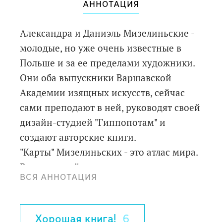
АННОТАЦИЯ
Александра и Даниэль Мизелиньские -
молодые, но уже очень известные в
Польше и за ее пределами художники.
Они оба выпускники Варшавской
Академии изящных искусств, сейчас
сами преподают в ней, руководят своей
дизайн-студией "Гиппопотам" и
создают авторские книги.
"Карты" Мизелиньских - это атлас мира.
В нем вы найдете карты шести
ВСЯ АННОТАЦИЯ
континентов и сорока двух стран мира.
На каждой из них рисунки и подписи
расскажут, кто живет в этой стране, что
Хорошая книга!
6