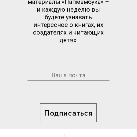
материалы «Папмамбука» –
лауреат премии им. К. Чуковского в
и каждую неделю вы
номинации "За выдающийся вклад в
будете узнавать
интересное о книгах, их
отечественную детскую литературу".
создателях и читающих
детях.
Подписаться