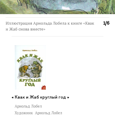
Иллюстрация Арнольда Лобела к книге «Квак
1
/
6
и Жаб снова вместе»
Квак и Жаб круглый год »
Арнольд Лобел
Художник
Арнольд Лобел