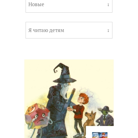
Новые
↧
Я читаю детям
↧