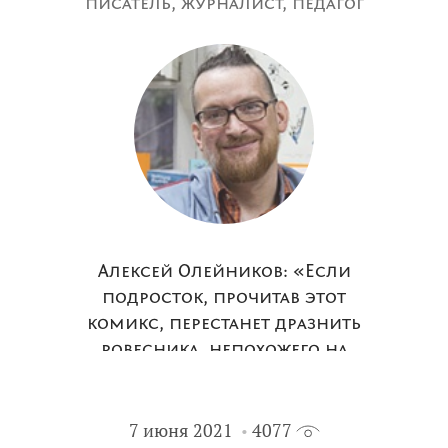
писатель, журналист, педагог
Алексей Олейников: «Если
подросток, прочитав этот
комикс, перестанет дразнить
ровесника, непохожего на
него, я считаю, книга
сработала»
7 июня 2021
4077