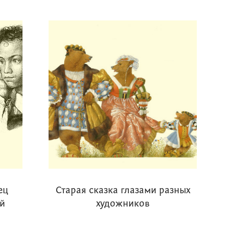
ец
Старая сказка глазами разных
ой
художников