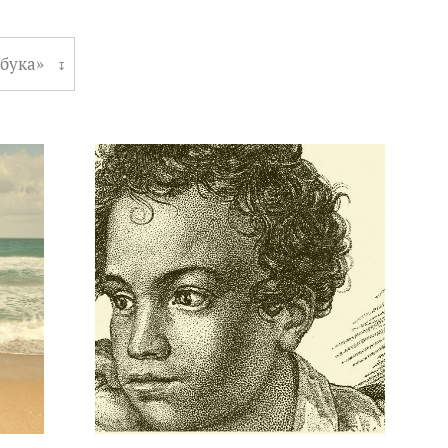
бука»
↧