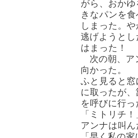
がら、おかゆ
きなパンを食
しまった。や
逃げようとし
はまった！
次の朝、アン
向かった。
ふと見ると窓
に取ったが、
を呼びに行っ
「ミトリチ！
アンナは叫ん
「早く私の家