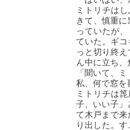
ミトリチはし
きて、慎重に
っていたが、
ていた。ギコ
っと切り終え
ん中に立ち、
「聞いて、ミ
私、何で窓を
ミトリチは箆
子、いい子」
て木戸まで来
り出した。す