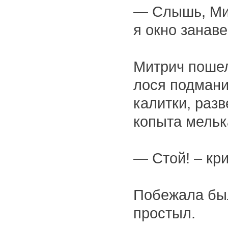
— Слышь, Мит
я окно занав
Митрич пошел 
лося подманив
калитки, разв
копыта мельк
— Стой! – кри
Побежала был
простыл.