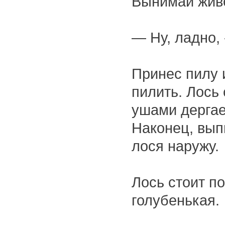
Вынимай жив
— Ну, ладно,
Принес пилу 
пилить. Лось
ушами дергает
Наконец, вып
лося наружу.
Лось стоит по
голубенькая.