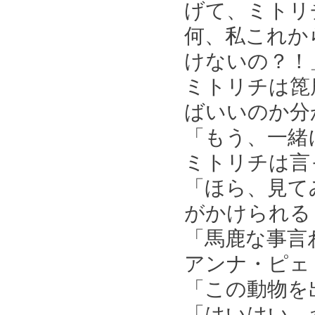
げて、ミトリ
何、私これか
けないの？！
ミトリチは箆
ばいいのか分
「もう、一緒
ミトリチは言
「ほら、見て
がかけられる
「馬鹿な事言
アンナ・ピェ
「この動物を
「はいはい、