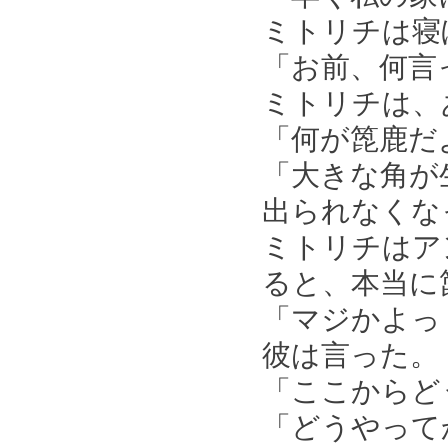
ミトリチは寝
「お前、何言
ミトリチは、
「何が箆鹿だ
「大きな角が
出られなくな
ミトリチはア
ると、本当に
「マジかよっ
彼は言った。
「ここからど
「どうやって