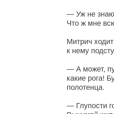
— Уж не знаю,
Что ж мне вс
Митрич ходит 
к нему подсту
— А может, пу
какие рога! 
полотенца.
— Глупости г