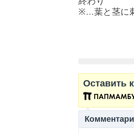
終わり
※…葉と茎に
Оставить 
ПАПМАМБ
Комментар