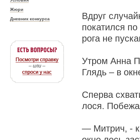
Условия
Жюри
Вдруг случайн
Дневник конкурса
покатился по 
рога не пуска
Утром Анна П
Посмотри справку
– или –
Глядь – в окн
спроси у нас
Сперва схват
лося. Побежа
— Митрич, - к
окне лось зас