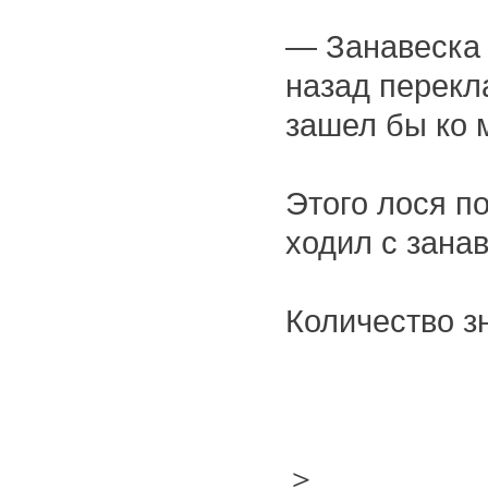
— Занавеска 
назад перекла
зашел бы ко 
Этого лося по
ходил с занав
Количество з
箆鹿
＜短
＞