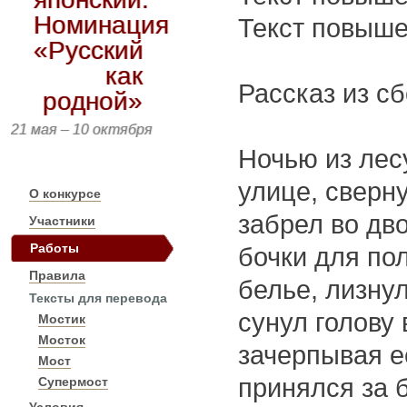
Номинация
Текст повыше
«Русский
как
Рассказ из с
родной»
21 мая – 10 октября
Ночью из лес
улице, сверн
О конкурсе
забрел во дв
Участники
Работы
бочки для по
Правила
белье, лизну
Тексты для перевода
сунул голову 
Мостик
Мосток
зачерпывая е
Мост
принялся за 
Супермост