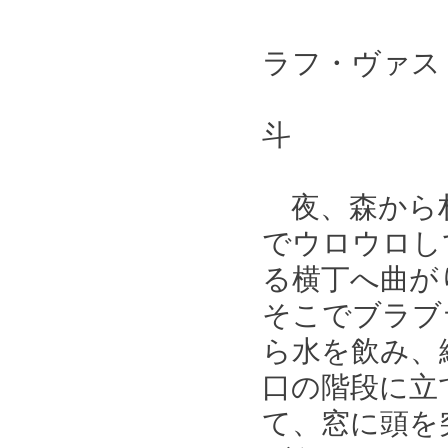
著
ラフ・ヴァス
訳
斗
夜、森から村
でウロウロし
る横丁へ曲が
そこでブラブ
ら水を飲み、
口の階段に立
て、窓に頭を