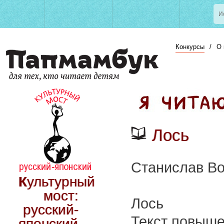
Конкурсы
/
О 
Лось
Cтанислав Во
Культурный
мост:
Лось
русский-
Текст повыше
японский.