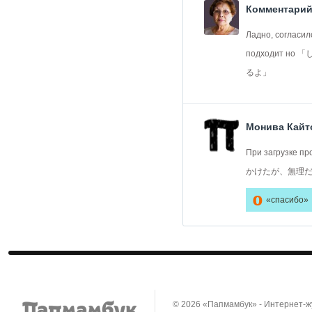
Комментарий
Ладно, согласи
подходит но 
るよ」
Монива Кайт
При загрузке пр
かけたが、無理
0
«спасибо»
© 2026 «Папмамбук» - Интернет-