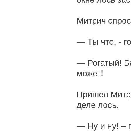
Митрич спрос
— Ты что, - г
— Рогатый! Б
может!
Пришел Митри
деле лось.
— Ну и ну! – 