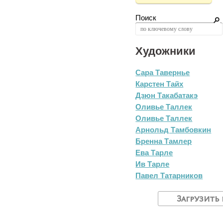
Поиск
Художники
Сара Тавернье
Карстен Тайх
Дзюн Такабатакэ
Оливье Таллек
Оливье Таллек
Арнольд Тамбовкин
Бренна Тамлер
Ева Тарле
Ив Тарле
Павел Татарников
Загрузить