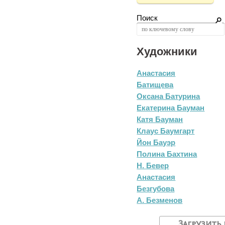
Поиск
Художники
Анастасия
Батищева
Оксана Батурина
Екатерина Бауман
Катя Бауман
Клаус Баумгарт
Йон Бауэр
Полина Бахтина
Н. Бевер
Анастасия
Безгубова
А. Безменов
Загрузить