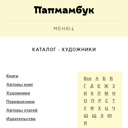
МЕНЮ
КАТАЛОГ
ХУДОЖНИКИ
Книги
Все
А
Б
В
Авторы книг
Г
Д
Е
Ж
З
Художники
И
К
Л
М
Н
О
П
Р
С
Т
Переводчики
У
Ф
Х
Ц
Ч
Авторы статей
Ш
Щ
Э
Ю
Издательства
Я