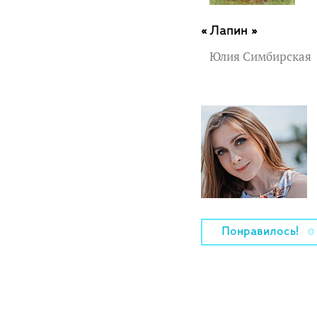
Лапин »
Юлия Симбирская
Понравилось!
0