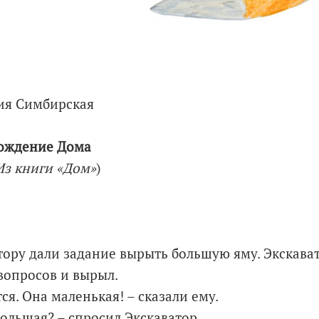
ия Симбирская
ождение Дома
Из книги «Дом»
)
ору дали задание вырыть большую яму. Экскават
вопросов и вырыл.
тся. Она маленькая! – сказали ему.
ольшая? – спросил Экскаватор.