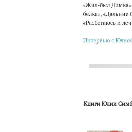
«Жил-был Димка»,
белка», «Дальние 
«Разбегаюсь и леч
Интервью с Юлие
Книги Юлии Симб