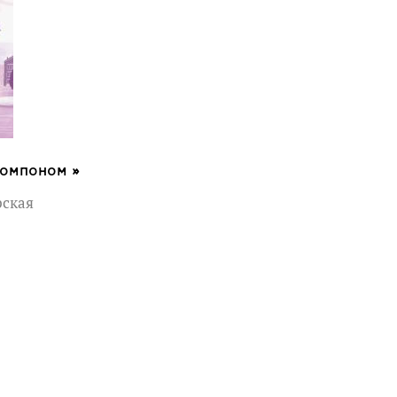
помпоном »
ская