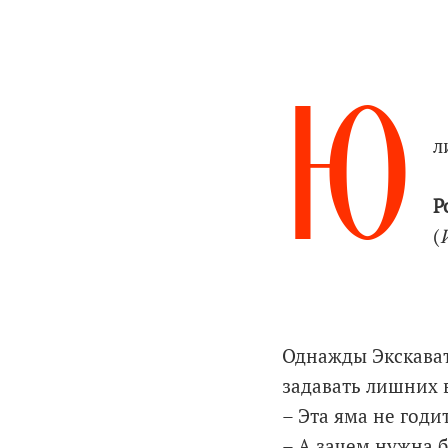
Ю
л
Р
(
Однажды Экскават
задавать лишних 
– Эта яма не годи
– А зачем нужна б