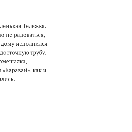
.
ленькая Тележка.
о не радоваться,
а дому исполнился
досточную трубу.
омешалка,
 «Каравай», как и
ались.