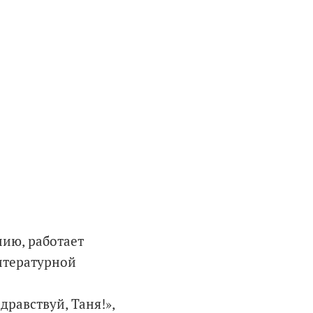
нию, работает
литературной
равствуй, Таня!»,