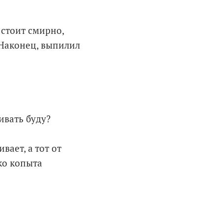
 стоит смирно,
 Наконец, выпилил
ивать буду?
вает, а тот от
ько копыта