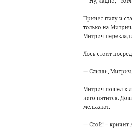
— Ну, ладно, - со
Принес пилу и ст
только на Митрич
Митрич переклади
Лось стоит посред
— Слышь, Митрич,
Митрич пошел к ло
него пятится. Дош
мелькают.
— Стой! – кричит 