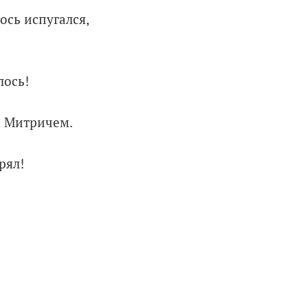
ось испугался,
лось!
за Митричем.
рял!