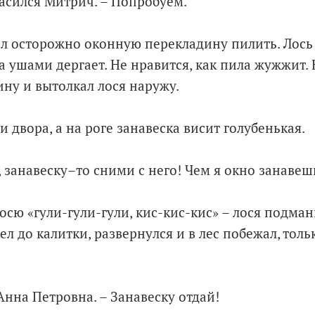
гласился Митрич. – Попробуем.
ал осторожно оконную перекладину пилить. Лось
а ушами дергает. Не нравится, как пила жужжит.
ну и вытолкал лося наружу.
и двора, а на роге занавеска висит голубенькая.
 занавеску–то сними с него! Чем я окно занавеш
сю «гули-гули-гули, кис-кис-кис» – лося подмани
ел до калитки, развернулся и в лес побежал, тол
Анна Петровна. – Занавеску отдай!