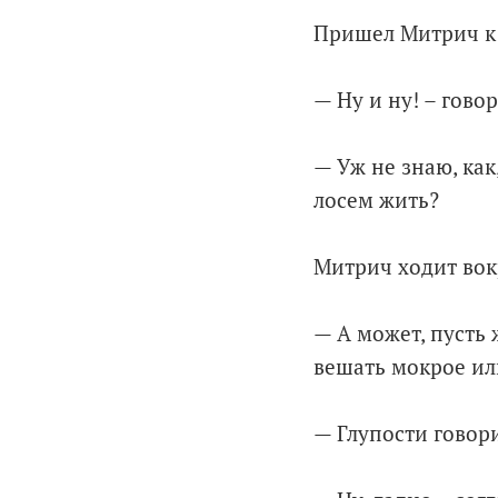
Пришел Митрич к А
— Ну и ну! – гово
— Уж не знаю, как
лосем жить?
Митрич ходит вокр
— А может, пусть 
вешать мокрое ил
— Глупости говор