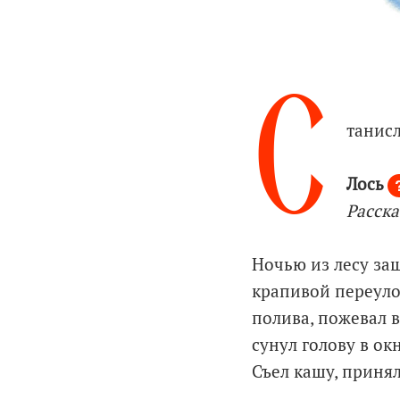
С
танис
Лось
Расска
Ночью из лесу заш
крапивой переуло
полива, пожевал в
сунул голову в ок
Съел кашу, принял