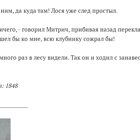
ним, да куда там! Лося уже след простыл.
ичего, - говорил Митрич, прибивая назад перекла
шел бы ко мне, всю клубнику сожрал бы!
много раз в лесу видели. Так он и ходил с занав
: 1848
____________