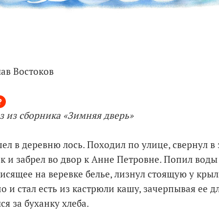
лав Востоков
з из сборника «Зимняя дверь»
ел в деревню лось. Походил по улице, свернул в
к и забрел во двор к Анне Петровне. Попил воды
исящее на веревке белье, лизнул стоящую у крыл
но и стал есть из кастрюли кашу, зачерпывая ее
ся за буханку хлеба.