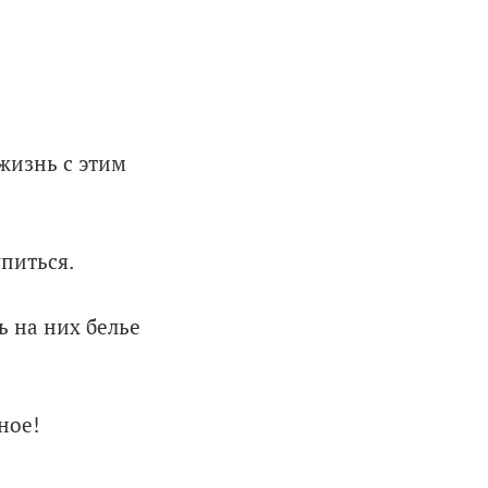
 жизнь с этим
упиться.
ь на них белье
ное!