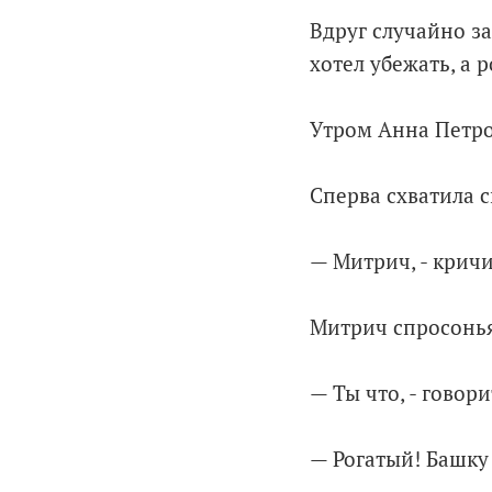
Вдруг случайно за
хотел убежать, а р
Утром Анна Петров
Сперва схватила с
— Митрич, - кричи
Митрич спросонья
— Ты что, - говори
— Рогатый! Башку 