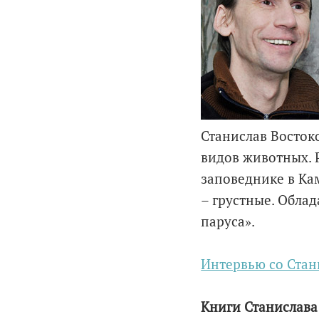
Станислав Востоко
видов животных. 
заповеднике в Кам
– грустные. Обла
паруса».
Интервью со Ста
Книги Станислава