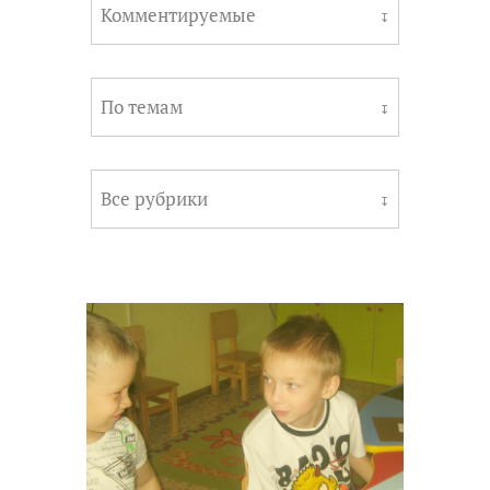
Комментируемые
↧
По темам
↧
Все рубрики
↧