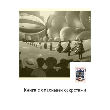
рубрику: «Эксперты-подростки – о
новых книгах». В ней ребята,
получившие дипломы «книжных
экспертов» в разных сезонах конкурса,
будут рассказывать о недавно
вышедших книгах. Издательства
присылают нам анонсы своих
новинок, мы знакомим с ними
экспертов-подростков, и если что-то
из предложенного заинтересовало
эксперта, книгу высылают ему по
почте. Получив книгу, эксперт ее
читает и решает, писать или не писать
Книга с опасными секретами
про нее, и если писать, то что и как.