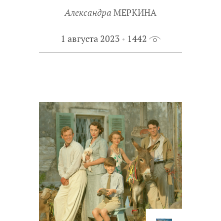
Конечно, одна книга может
Александра
МЕРКИНА
заинтересовать сразу нескольких
книжных экспертов. Тогда мы
1 августа 2023
1442
получаем несколько эссе,
посвященных этой книге, – от детей из
разных регионов, с разным
читательским опытом и разными
взглядами на мир.
Знакомьтесь с работами книжных
экспертов XXI века – и с новыми
книгами для подростков.