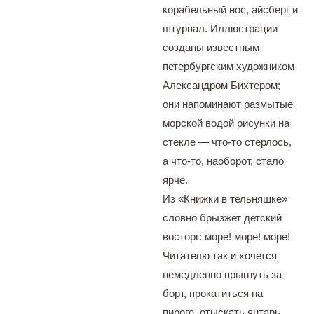
корабельный нос, айсберг и
штурвал. Иллюстрации
созданы известным
петербургским художником
Александром Бихтером;
они напоминают размытые
морской водой рисунки на
стекле — что-то стерлось,
а что-то, наоборот, стало
ярче.
Из «Книжки в тельняшке»
словно брызжет детский
восторг: море! море! море!
Читателю так и хочется
немедленно прыгнуть за
борт, прокатиться на
пироге, отыскать янтарь