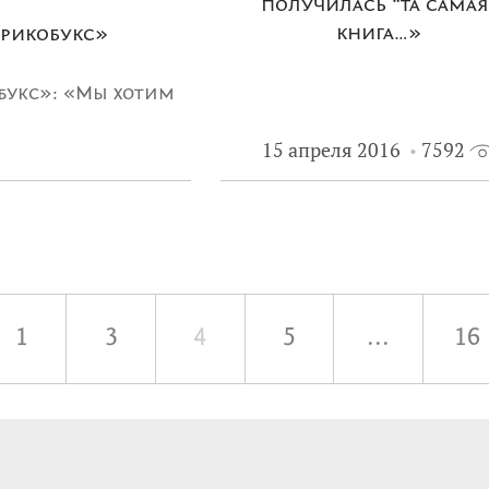
получилась “та самая
книга…»
брикобукс»
букс»: «Мы хотим
15 апреля 2016
7592
 у которых будет
1
3
4
5
...
16