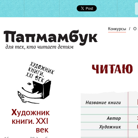
Конкурсы
/
О 
Название книги
Художник
книги. ХХI
Автор
век
Художник