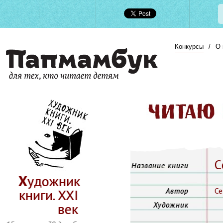
Конкурсы
/
О 
С
Название книги
Художник
книги. ХХI
Автор
С
век
Художник