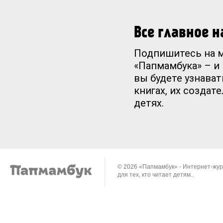
Все главное 
Подпишитесь на 
«Папмамбука» – и
вы будете узнават
книгах, их создат
детях.
© 2026 «Папмамбук» - Интернет-жу
для тех, кто читает детям..