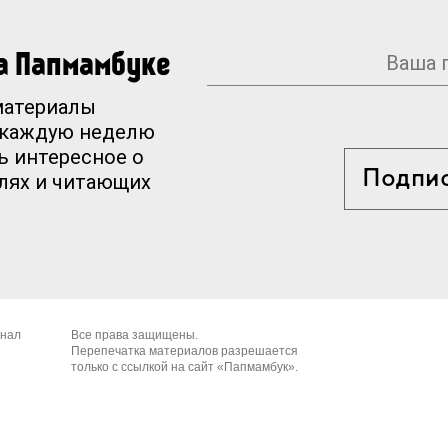
на Папмамбуке
материалы
 каждую неделю
ь интересное о
Подпи
елях и читающих
рнал
Все права защищены.
Перепечатка материалов разрешается
только с ссылкой на сайт «Папмамбук».